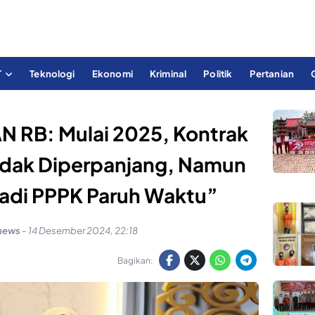
T
Teknologi
Ekonomi
Kriminal
Politik
Pertanian
 RB: Mulai 2025, Kontrak
idak Diperpanjang, Namun
Jadi PPPK Paruh Waktu”
news
-
14 Desember 2024, 22:18
Bagikan: