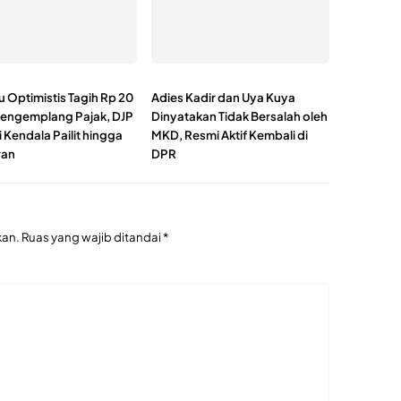
 Optimistis Tagih Rp 20
Adies Kadir dan Uya Kuya
 Pengemplang Pajak, DJP
Dinyatakan Tidak Bersalah oleh
 Kendala Pailit hingga
MKD, Resmi Aktif Kembali di
ran
DPR
kan.
Ruas yang wajib ditandai
*