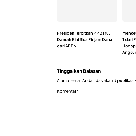
Presiden Terbitkan PP Baru,
Menkeu
Daerah Kini Bisa Pinjam Dana
T dari
dari APBN
Hadapi
Angsu
Tinggalkan Balasan
Alamat email Anda tidak akan dipublikasi
Komentar
*