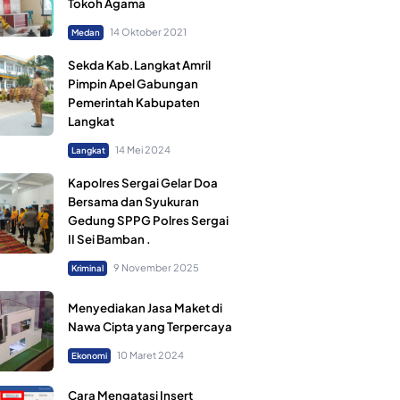
Tokoh Agama
14 Oktober 2021
Medan
Sekda Kab.Langkat Amril
Pimpin Apel Gabungan
Pemerintah Kabupaten
Langkat
14 Mei 2024
Langkat
Kapolres Sergai Gelar Doa
Bersama dan Syukuran
Gedung SPPG Polres Sergai
II Sei Bamban .
9 November 2025
Kriminal
Menyediakan Jasa Maket di
Nawa Cipta yang Terpercaya
10 Maret 2024
Ekonomi
Cara Mengatasi Insert