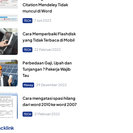
Citation Mendeley Tidak
muncul di Word
7 Juni 2023
TECH
Cara Memperbaiki Flashdisk
yang Tidak Terbaca di Mobil
22 Februari 2022
TECH
Perbedaan Gaji, Upah dan
Tunjangan ? Pekerja Wajib
Tau
29 Desember 2022
Money
Cara mengatasi spasi hilang
dari word 2010 ke word 2007
21 Februari 2022
TECH
cklink