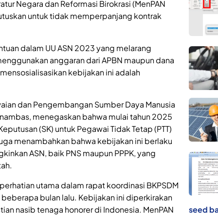
tur Negara dan Reformasi Birokrasi (MenPAN
tuskan untuk tidak memperpanjang kontrak
tentuan dalam UU ASN 2023 yang melarang
 menggunakan anggaran dari APBN maupun dana
mensosialisasikan kebijakan ini adalah
waian dan Pengembangan Sumber Daya Manusia
nambas, menegaskan bahwa mulai tahun 2025
 Keputusan (SK) untuk Pegawai Tidak Tetap (PTT)
juga menambahkan bahwa kebijakan ini berlaku
gkinkan ASN, baik PNS maupun PPPK, yang
tah.
 perhatian utama dalam rapat koordinasi BKPSDM
berapa bulan lalu. Kebijakan ini diperkirakan
an nasib tenaga honorer di Indonesia. MenPAN
seed ba