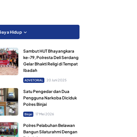
Gaya Hidup
Sambut HUT Bhayangkara
ke-79, Polresta Deli Serdang
Gelar Bhakti Religi di Tempat
Ibadah
20 Juni 2025
ADVETORIAL
Satu Pengedar dan Dua
Pengguna Narkoba Diciduk
Polres Binjai
17 Mei 2026
Binjai
Polres Pelabuhan Belawan
Bangun Silaturahmi Dengan