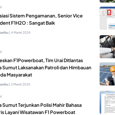
l
siasi Sistem Pengamanan, Senior Vice
ident F1H2O : Sangat Baik
saribu
|
4 Maret 2024
l
eskan F1Powerboat, Tim Urai Ditlantas
a Sumut Laksanakan Patroli dan Himbauan
da Masyarakat
saribu
|
2 Maret 2024
l
a Sumut Terjunkan Polisi Mahir Bahasa
ris Layani Wisatawan F1 Powerboat