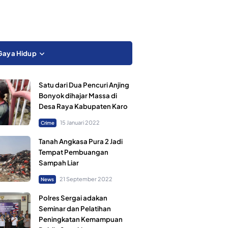
Gaya Hidup
Satu dari Dua Pencuri Anjing
Bonyok dihajar Massa di
Desa Raya Kabupaten Karo
15 Januari 2022
Crime
Tanah Angkasa Pura 2 Jadi
Tempat Pembuangan
Sampah Liar
21 September 2022
News
Polres Sergai adakan
Seminar dan Pelatihan
Peningkatan Kemampuan