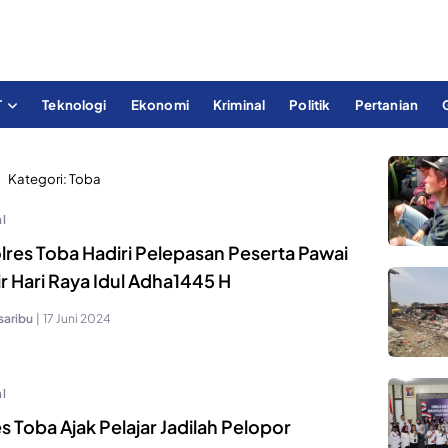
T
Teknologi
Ekonomi
Kriminal
Politik
Pertanian
Kategori:
Toba
l
lres Toba Hadiri Pelepasan Peserta Pawai
r Hari Raya Idul Adha1445 H
saribu
|
17 Juni 2024
l
s Toba Ajak Pelajar Jadilah Pelopor