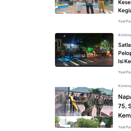
Kesel
Kegia
Yoel Pa
Krimina
Satla
Pelop
Isi K
Yoel Pa
Krimina
Napa
75, 
Kem
Yoel Pa