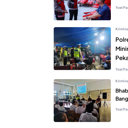
Yoel Pa
Krimina
Polr
Mini
Pek
Yoel Pa
Krimina
Bhab
Bang
Yoel Pa