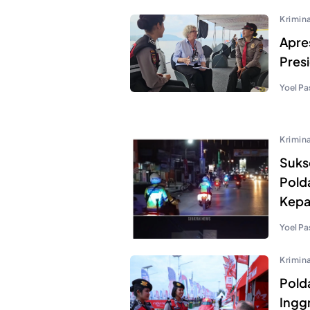
Krimina
Apre
Pres
Yoel Pa
Krimina
Suks
Pold
Kepa
Yoel Pa
Krimina
Pold
Ingg