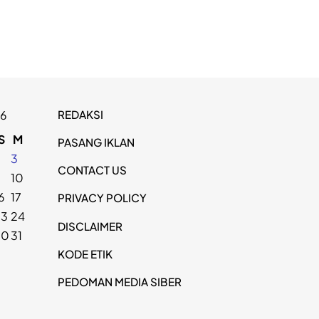
REDAKSI
26
S
M
PASANG IKLAN
2
3
CONTACT US
9
10
6
17
PRIVACY POLICY
23
24
DISCLAIMER
30
31
KODE ETIK
PEDOMAN MEDIA SIBER