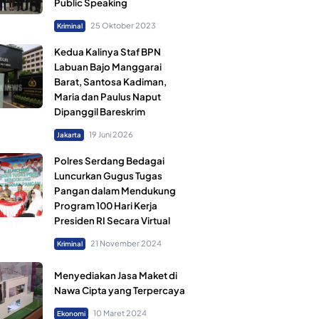
Public Speaking
25 Oktober 2023
Kriminal
Kedua Kalinya Staf BPN
Labuan Bajo Manggarai
Barat, Santosa Kadiman,
Maria dan Paulus Naput
Dipanggil Bareskrim
19 Juni 2026
Jakarta
Polres Serdang Bedagai
Luncurkan Gugus Tugas
Pangan dalam Mendukung
Program 100 Hari Kerja
Presiden RI Secara Virtual
21 November 2024
Kriminal
Menyediakan Jasa Maket di
Nawa Cipta yang Terpercaya
10 Maret 2024
Ekonomi