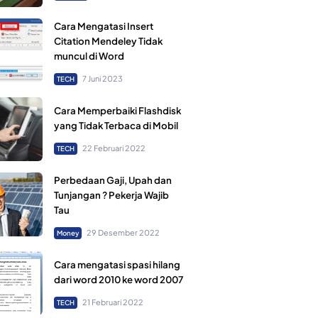
Cara Mengatasi Insert
Citation Mendeley Tidak
muncul di Word
7 Juni 2023
TECH
Cara Memperbaiki Flashdisk
yang Tidak Terbaca di Mobil
22 Februari 2022
TECH
Perbedaan Gaji, Upah dan
Tunjangan ? Pekerja Wajib
Tau
29 Desember 2022
Money
Cara mengatasi spasi hilang
dari word 2010 ke word 2007
21 Februari 2022
TECH