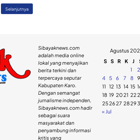
Selanjutnya
Sibayaknews.com
Agustus 20
adalah media online
S
S
R
K
J
lokal yang menyajikan
1
berita terkini dan
terpercaya seputar
4
5
6
7
8
Kabupaten Karo.
11
12
13
14
15
1
Dengan semangat
18
19
20
21
22
jurnalisme independen,
25
26
27
28
29
Sibayaknews.com hadir
« Jul
sebagai suara
masyarakat dan
penyambung informasi
kritis yang