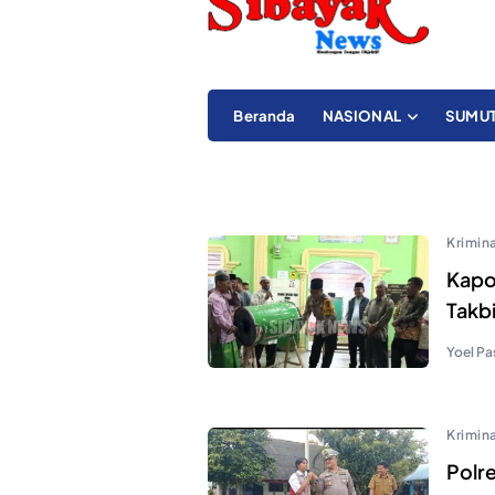
Beranda
NASIONAL
SUMU
Krimina
Kapo
Takbi
Yoel Pa
Krimina
Polre