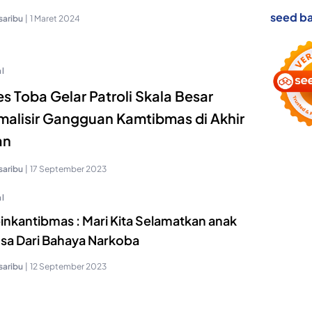
seed ba
saribu
|
1 Maret 2024
l
es Toba Gelar Patroli Skala Besar
malisir Gangguan Kamtibmas di Akhir
an
saribu
|
17 September 2023
l
inkantibmas : Mari Kita Selamatkan anak
sa Dari Bahaya Narkoba
saribu
|
12 September 2023