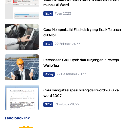
muncul di Word
7 Juni 2023
TECH
Cara Memperbaiki Flashdisk yang Tidak Terbaca
di Mobil
22 Februari 2022
TECH
Perbedaan Gaji, Upah dan Tunjangan ? Pekerja
Wajib Tau
29 Desember 2022
Money
Cara mengatasi spasi hilang dari word 2010 ke
word 2007
21 Februari 2022
TECH
seed backlink