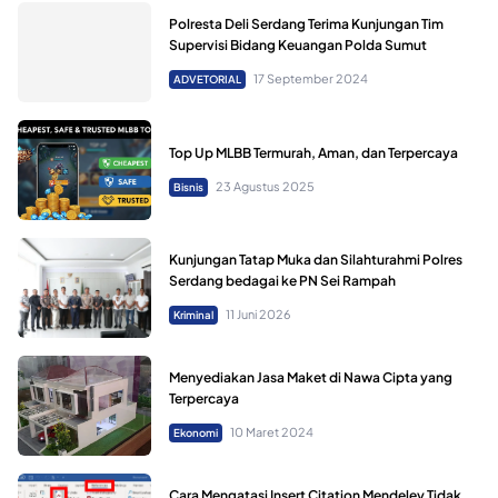
Polresta Deli Serdang Terima Kunjungan Tim
Supervisi Bidang Keuangan Polda Sumut
17 September 2024
ADVETORIAL
Top Up MLBB Termurah, Aman, dan Terpercaya
23 Agustus 2025
Bisnis
Kunjungan Tatap Muka dan Silahturahmi Polres
Serdang bedagai ke PN Sei Rampah
11 Juni 2026
Kriminal
Menyediakan Jasa Maket di Nawa Cipta yang
Terpercaya
10 Maret 2024
Ekonomi
Cara Mengatasi Insert Citation Mendeley Tidak