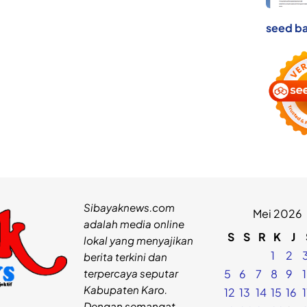
seed ba
Sibayaknews.com
Mei 2026
adalah media online
S
S
R
K
J
lokal yang menyajikan
1
2
berita terkini dan
terpercaya seputar
5
6
7
8
9
Kabupaten Karo.
12
13
14
15
16
Dengan semangat