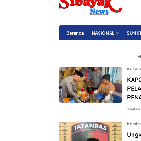
Beranda
NASIONAL
SUMU
H
Krimina
KAPO
PELA
PEN
Yoel Pa
Krimina
Ungk