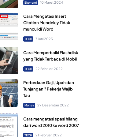
10 Maret 2024
Ekonomi
Cara Mengatasi Insert
Citation Mendeley Tidak
muncul di Word
7 Juni 2023
TECH
Cara Memperbaiki Flashdisk
yang Tidak Terbaca di Mobil
22 Februari 2022
TECH
Perbedaan Gaji, Upah dan
Tunjangan ? Pekerja Wajib
Tau
29 Desember 2022
Money
Cara mengatasi spasi hilang
dari word 2010 ke word 2007
21 Februari 2022
TECH