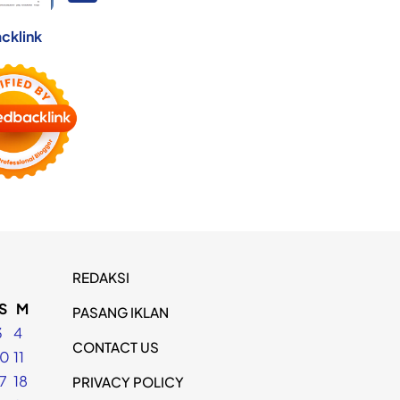
cklink
REDAKSI
S
M
PASANG IKLAN
3
4
CONTACT US
10
11
17
18
PRIVACY POLICY