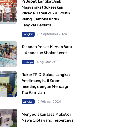
Pj Bupati Langkat Ajak
Masyarakat Sukseskan
Pilkada Damai 2024: Politik
Riang Gembira untuk
Langkat Bersatu
26 September 2024
Langkat
Tahanan Polsek Medan Baru
Laksanakan Sholat Jumat
15 Agustus 2021
Budaya
Rakor TPID, Sekda Langkat
Amril mengikuti Zoom
meeting dengan Mendagri
Tito Karnvian
12 Februari 2024
Langkat
Menyediakan Jasa Maket di
Nawa Cipta yang Terpercaya