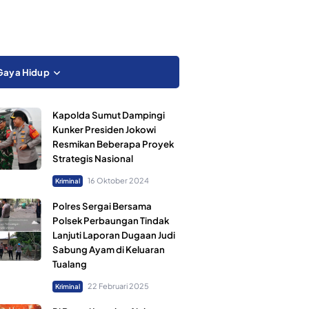
Gaya Hidup
Kapolda Sumut Dampingi
Kunker Presiden Jokowi
Resmikan Beberapa Proyek
Strategis Nasional
16 Oktober 2024
Kriminal
Polres Sergai Bersama
Polsek Perbaungan Tindak
Lanjuti Laporan Dugaan Judi
Sabung Ayam di Keluaran
Tualang
22 Februari 2025
Kriminal