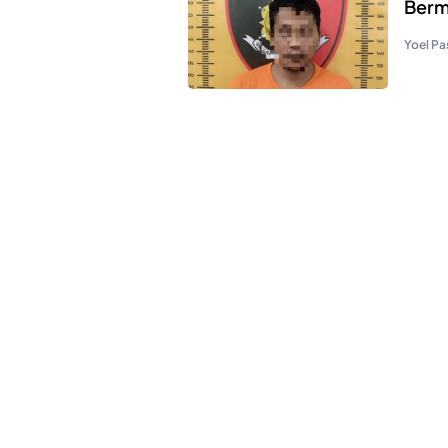
Berm
Yoel Pa