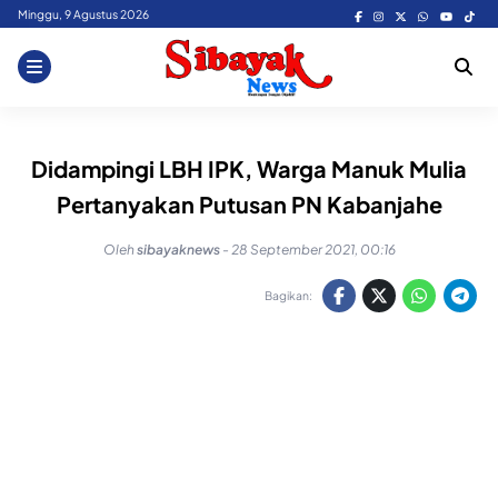
Skip
Minggu, 9 Agustus 2026
to
content
Didampingi LBH IPK, Warga Manuk Mulia
Pertanyakan Putusan PN Kabanjahe
Oleh
sibayaknews
-
28 September 2021, 00:16
Bagikan: