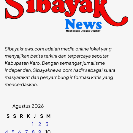
Sibayaknews.com adalah media online lokal yang
menyajikan berita terkini dan terpercaya seputar
Kabupaten Karo. Dengan semangat jurnalisme
independen, Sibayaknews.com hadir sebagai suara
masyarakat dan penyambung informasi kritis yang
mencerdaskan.
Agustus 2026
S
S
R
K
J
S
M
1
2
3
4
5
6
7
8
9
10