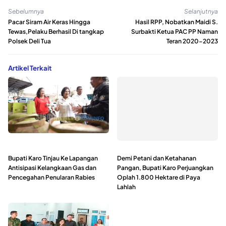
Sebelumnya
Selanjutnya
Pacar Siram Air Keras Hingga
Hasil RPP, Nobatkan Maidi S.
Tewas,Pelaku Berhasil Di tangkap
Surbakti Ketua PAC PP Naman
Polsek Deli Tua
Teran 2020-2023
Artikel Terkait
Bupati Karo Tinjau Ke Lapangan
Demi Petani dan Ketahanan
Antisipasi Kelangkaan Gas dan
Pangan, Bupati Karo Perjuangkan
Pencegahan Penularan Rabies
Oplah 1.800 Hektare di Paya
Lahlah