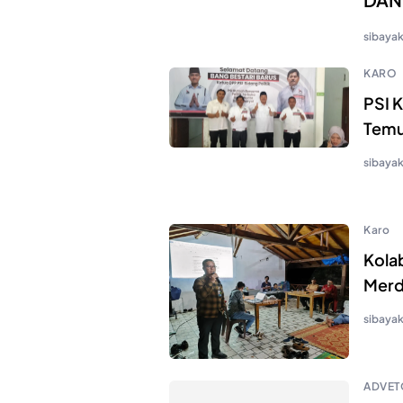
sibaya
KARO
PSI K
Temui
sibaya
Karo
Kola
Merd
sibaya
ADVET