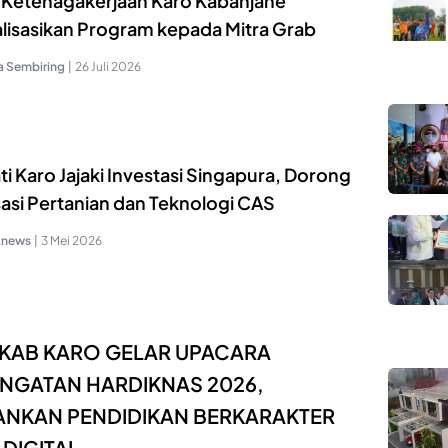
 Ketenagakerjaan Karo Kabanjahe
alisasikan Program kepada Mitra Grab
a Sembiring
|
26 Juli 2026
i Karo Jajaki Investasi Singapura, Dorong
isasi Pertanian dan Teknologi CAS
knews
|
3 Mei 2026
KAB KARO GELAR UPACARA
INGATAN HARDIKNAS 2026,
ANKAN PENDIDIKAN BERKARAKTER
 DIGITAL