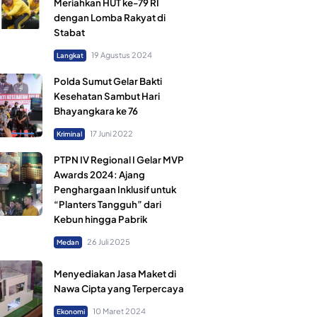
Meriahkan HUT ke-79 RI
dengan Lomba Rakyat di
Stabat
19 Agustus 2024
Langkat
Polda Sumut Gelar Bakti
Kesehatan Sambut Hari
Bhayangkara ke 76
17 Juni 2022
Kriminal
PTPN IV Regional I Gelar MVP
Awards 2024: Ajang
Penghargaan Inklusif untuk
“Planters Tangguh” dari
Kebun hingga Pabrik
26 Juli 2025
Medan
Menyediakan Jasa Maket di
Nawa Cipta yang Terpercaya
10 Maret 2024
Ekonomi