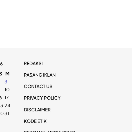
REDAKSI
26
S
M
PASANG IKLAN
2
3
CONTACT US
9
10
6
17
PRIVACY POLICY
23
24
DISCLAIMER
30
31
KODE ETIK