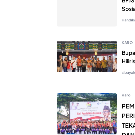
BPJS
Sosi
Handik
KARO
Bupat
Hilir
sibaya
Karo
PEM
PER
TEK
DAN