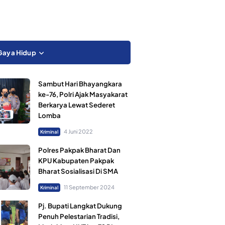
Gaya Hidup
Sambut Hari Bhayangkara
ke-76, Polri Ajak Masyakarat
Berkarya Lewat Sederet
Lomba
4 Juni 2022
Kriminal
Polres Pakpak Bharat Dan
KPU Kabupaten Pakpak
Bharat Sosialisasi Di SMA
11 September 2024
Kriminal
Pj. Bupati Langkat Dukung
Penuh Pelestarian Tradisi,