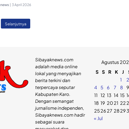
knews
|
3 April 2026
Selanjutnya
Sibayaknews.com
Agustus 20
adalah media online
S
S
R
K
J
lokal yang menyajikan
1
berita terkini dan
terpercaya seputar
4
5
6
7
8
Kabupaten Karo.
11
12
13
14
15
1
Dengan semangat
18
19
20
21
22
jurnalisme independen,
25
26
27
28
29
Sibayaknews.com hadir
« Jul
sebagai suara
masyarakat dan