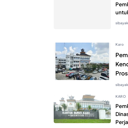
Pemk
untu
sibaya
Karo
Pemk
Kend
Pros
sibaya
KARO
Pemk
Dinas
Perja