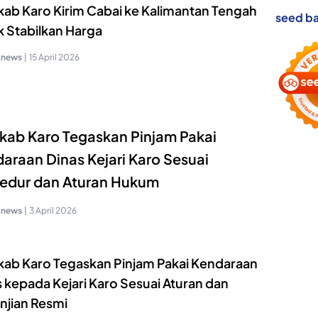
ab Karo Kirim Cabai ke Kalimantan Tengah
seed ba
k Stabilkan Harga
knews
|
15 April 2026
ab Karo Tegaskan Pinjam Pakai
araan Dinas Kejari Karo Sesuai
edur dan Aturan Hukum
knews
|
3 April 2026
ab Karo Tegaskan Pinjam Pakai Kendaraan
 kepada Kejari Karo Sesuai Aturan dan
njian Resmi