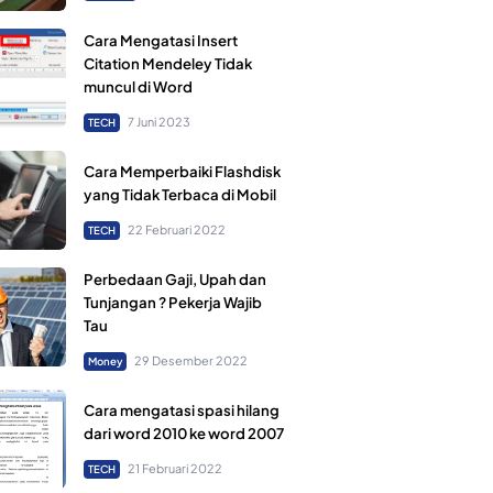
Cara Mengatasi Insert
Citation Mendeley Tidak
muncul di Word
7 Juni 2023
TECH
Cara Memperbaiki Flashdisk
yang Tidak Terbaca di Mobil
22 Februari 2022
TECH
Perbedaan Gaji, Upah dan
Tunjangan ? Pekerja Wajib
Tau
29 Desember 2022
Money
Cara mengatasi spasi hilang
dari word 2010 ke word 2007
21 Februari 2022
TECH