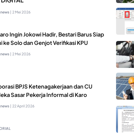
knews
|
2 Mei 2026
aro Ingin Jokowi Hadir, Bestari Barus Siap
 ke Solo dan Genjot Verifikasi KPU
knews
|
2 Mei 2026
borasi BPJS Ketenagakerjaan dan CU
eka Sasar Pekerja Informal di Karo
knews
|
22 April 2026
ORIAL