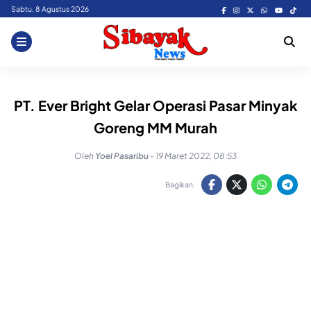
Skip
Sabtu, 8 Agustus 2026
to
content
PT. Ever Bright Gelar Operasi Pasar Minyak
Goreng MM Murah
Oleh
Yoel Pasaribu
-
19 Maret 2022, 08:53
Bagikan: