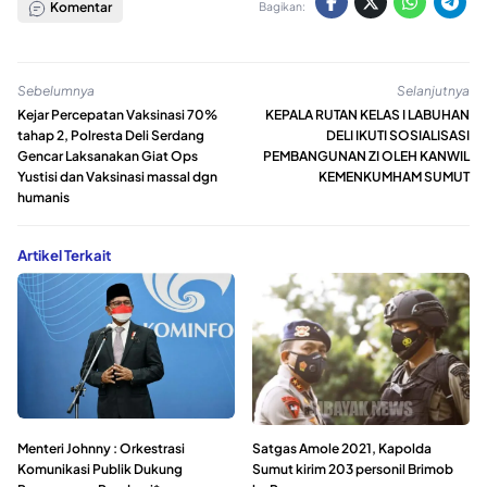
Komentar
Bagikan:
Sebelumnya
Selanjutnya
Kejar Percepatan Vaksinasi 70%
KEPALA RUTAN KELAS I LABUHAN
tahap 2, Polresta Deli Serdang
DELI IKUTI SOSIALISASI
Gencar Laksanakan Giat Ops
PEMBANGUNAN ZI OLEH KANWIL
Yustisi dan Vaksinasi massal dgn
KEMENKUMHAM SUMUT
humanis
Artikel Terkait
Menteri Johnny : Orkestrasi
Satgas Amole 2021, Kapolda
Komunikasi Publik Dukung
Sumut kirim 203 personil Brimob