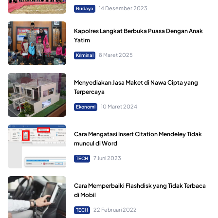
14 Desember 2023
Budaya
Kapolres Langkat Berbuka Puasa Dengan Anak
Yatim
8 Maret 2025
Kriminal
Menyediakan Jasa Maket di Nawa Cipta yang
Terpercaya
10 Maret 2024
Ekonomi
Cara Mengatasi Insert Citation Mendeley Tidak
muncul di Word
7 Juni 2023
TECH
Cara Memperbaiki Flashdisk yang Tidak Terbaca
di Mobil
22 Februari 2022
TECH