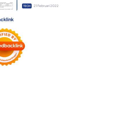
21 Februari 2022
TECH
cklink