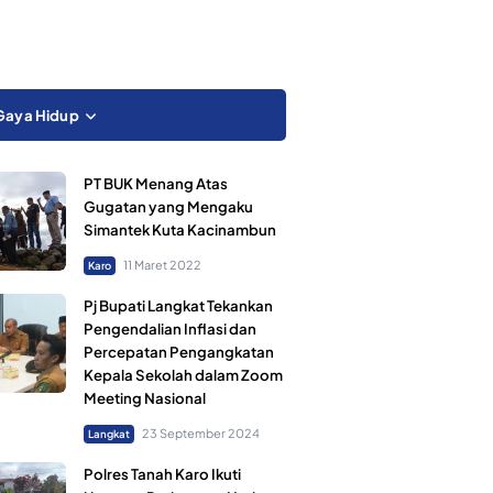
Gaya Hidup
PT BUK Menang Atas
Gugatan yang Mengaku
Simantek Kuta Kacinambun
11 Maret 2022
Karo
Pj Bupati Langkat Tekankan
Pengendalian Inflasi dan
Percepatan Pengangkatan
Kepala Sekolah dalam Zoom
Meeting Nasional
23 September 2024
Langkat
Polres Tanah Karo Ikuti