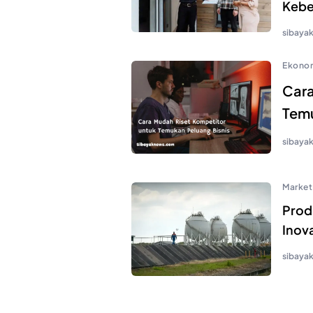
Keber
sibaya
Ekono
Cara
Temu
sibaya
Market
Prod
Inova
sibaya