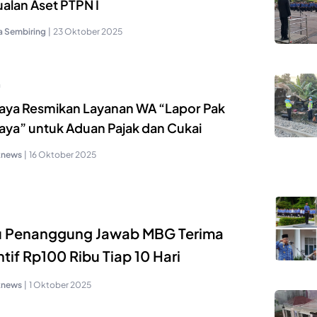
alan Aset PTPN I
a Sembiring
|
23 Oktober 2025
a
aya Resmikan Layanan WA “Lapor Pak
aya” untuk Aduan Pajak dan Cukai
knews
|
16 Oktober 2025
u Penanggung Jawab MBG Terima
ntif Rp100 Ribu Tiap 10 Hari
knews
|
1 Oktober 2025