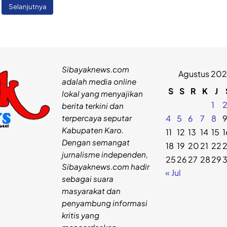
Selanjutnya
Sibayaknews.com
Agustus 20
adalah media online
S
S
R
K
J
lokal yang menyajikan
1
berita terkini dan
terpercaya seputar
4
5
6
7
8
Kabupaten Karo.
11
12
13
14
15
1
Dengan semangat
18
19
20
21
22
jurnalisme independen,
25
26
27
28
29
Sibayaknews.com hadir
« Jul
sebagai suara
masyarakat dan
penyambung informasi
kritis yang