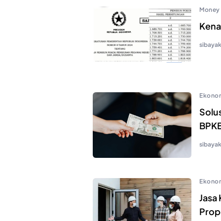
Money
Kena
sibaya
Ekono
Solu
BPKB
sibaya
Ekono
Jasa
Prope