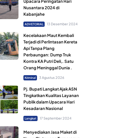
Upacara Peringatan Hari
Nusantara 2024 di
Kabanjahe
13 Desember 2024
ADVETORIAL
Kecelakaan Maut Kembali
Terjadi di Perlintasan Kereta
Api Tanpa Plang
Perbaungan: Dump Truk
Kontra KA Putri Deli,. Satu
Orang Meninggal Dunia .
3 Agustus 2026
Kriminal
Pj. Bupati Langkat Ajak ASN
Tingkatkan Kualitas Layanan
Publik dalam Upacara Hari
Kesadaran Nasional
17 September 2024
Langkat
Menyediakan Jasa Maket di