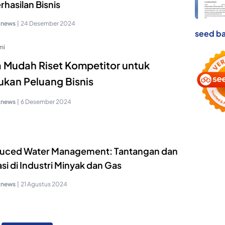
hasilan Bisnis
knews
|
24 Desember 2024
seed ba
mi
 Mudah Riset Kompetitor untuk
kan Peluang Bisnis
knews
|
6 Desember 2024
uced Water Management: Tantangan dan
si di Industri Minyak dan Gas
knews
|
21 Agustus 2024