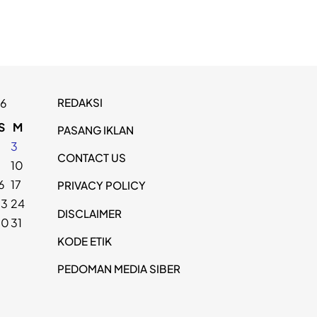
REDAKSI
26
S
M
PASANG IKLAN
2
3
CONTACT US
9
10
6
17
PRIVACY POLICY
23
24
DISCLAIMER
30
31
KODE ETIK
PEDOMAN MEDIA SIBER