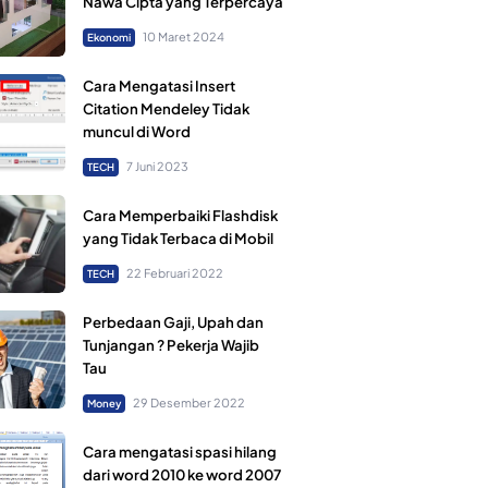
Nawa Cipta yang Terpercaya
10 Maret 2024
Ekonomi
Cara Mengatasi Insert
Citation Mendeley Tidak
muncul di Word
7 Juni 2023
TECH
Cara Memperbaiki Flashdisk
yang Tidak Terbaca di Mobil
22 Februari 2022
TECH
Perbedaan Gaji, Upah dan
Tunjangan ? Pekerja Wajib
Tau
29 Desember 2022
Money
Cara mengatasi spasi hilang
dari word 2010 ke word 2007