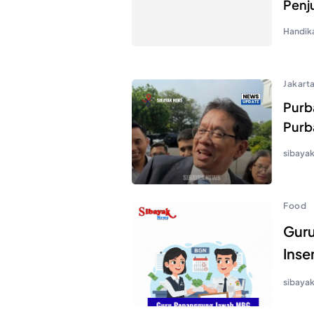
Penju
Handik
Jakart
Purb
Purb
sibaya
Food
Gur
Inse
sibaya