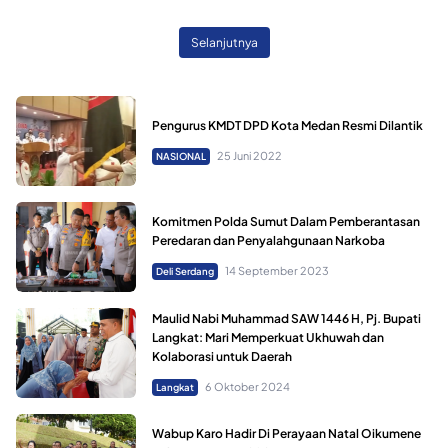
Selanjutnya
Pengurus KMDT DPD Kota Medan Resmi Dilantik
25 Juni 2022
NASIONAL
Komitmen Polda Sumut Dalam Pemberantasan
Peredaran dan Penyalahgunaan Narkoba
14 September 2023
Deli Serdang
Maulid Nabi Muhammad SAW 1446 H, Pj. Bupati
Langkat: Mari Memperkuat Ukhuwah dan
Kolaborasi untuk Daerah
6 Oktober 2024
Langkat
Wabup Karo Hadir Di Perayaan Natal Oikumene