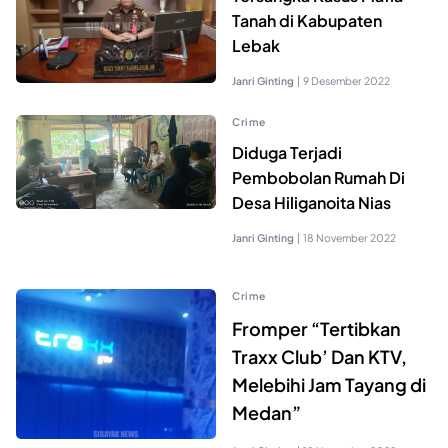
Tanah di Kabupaten
Lebak
Janri Ginting
|
9 Desember 2022
Crime
Diduga Terjadi
Pembobolan Rumah Di
Desa Hiliganoita Nias
Janri Ginting
|
18 November 2022
Crime
Fromper “Tertibkan
Traxx Club’ Dan KTV,
Melebihi Jam Tayang di
Medan”