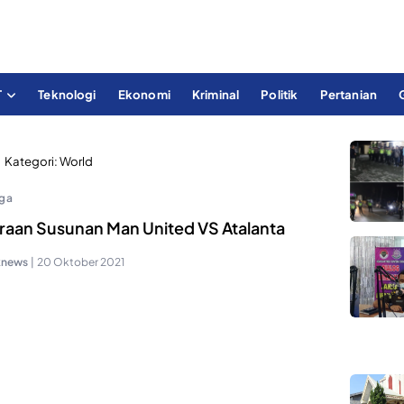
T
Teknologi
Ekonomi
Kriminal
Politik
Pertanian
Kategori:
World
ga
iraan Susunan Man United VS Atalanta
knews
|
20 Oktober 2021