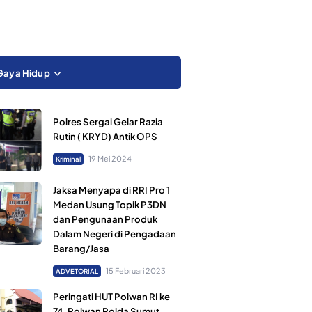
Gaya Hidup
Polres Sergai Gelar Razia
Rutin ( KRYD) Antik OPS
19 Mei 2024
Kriminal
Jaksa Menyapa di RRI Pro 1
Medan Usung Topik P3DN
dan Pengunaan Produk
Dalam Negeri di Pengadaan
Barang/Jasa
15 Februari 2023
ADVETORIAL
Peringati HUT Polwan RI ke
74, Polwan Polda Sumut