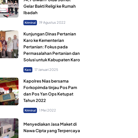
Gelar Bakti Religi ke Rumah
Ibadah
19 Agustus 2022
Kriminal
Kunjungan Dinas Pertanian
Karo ke Kementerian
Pertanian: Fokus pada
Permasalahan Pertanian dan
Solusi untuk Kabupaten Karo
17 Januari 2025
Karo
Kapolres Nias bersama
Forkopimda tinjau Pos Pam
dan Pos Yan Ops Ketupat
Tahun 2022
1 Mei 2022
Kriminal
Menyediakan Jasa Maket di
Nawa Cipta yang Terpercaya