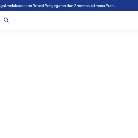
49 Personil Polres Sergai melaksanakan Rotasi Penyegaran dan 2 memasuki masa Purnawirawan