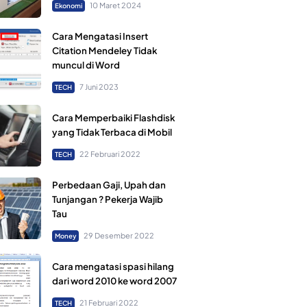
10 Maret 2024
Ekonomi
Cara Mengatasi Insert
Citation Mendeley Tidak
muncul di Word
7 Juni 2023
TECH
Cara Memperbaiki Flashdisk
yang Tidak Terbaca di Mobil
22 Februari 2022
TECH
Perbedaan Gaji, Upah dan
Tunjangan ? Pekerja Wajib
Tau
29 Desember 2022
Money
Cara mengatasi spasi hilang
dari word 2010 ke word 2007
21 Februari 2022
TECH