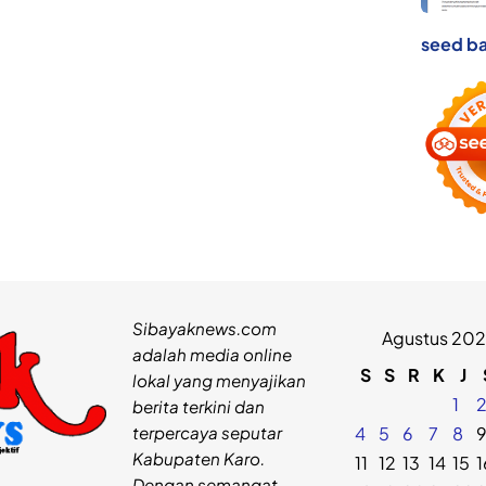
seed ba
Sibayaknews.com
Agustus 20
adalah media online
S
S
R
K
J
lokal yang menyajikan
1
berita terkini dan
terpercaya seputar
4
5
6
7
8
Kabupaten Karo.
11
12
13
14
15
1
Dengan semangat