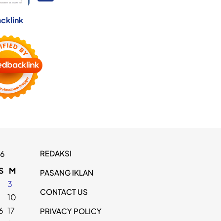
cklink
REDAKSI
26
S
M
PASANG IKLAN
2
3
CONTACT US
9
10
6
17
PRIVACY POLICY