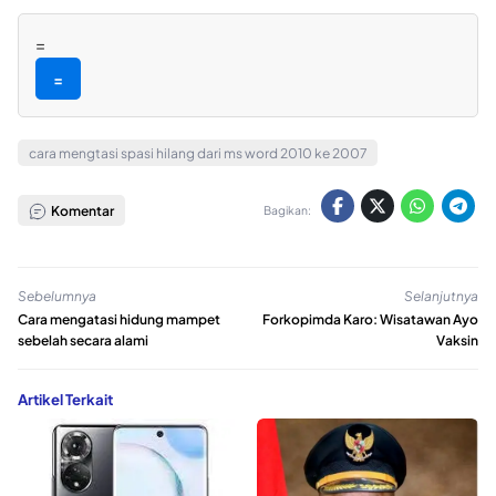
=
=
cara mengtasi spasi hilang dari ms word 2010 ke 2007
Komentar
Bagikan:
Sebelumnya
Selanjutnya
Cara mengatasi hidung mampet
Forkopimda Karo: Wisatawan Ayo
sebelah secara alami
Vaksin
Artikel Terkait