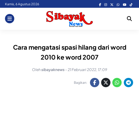
Skip
Kamis, 6 Agustus 2026
to
content
Cara mengatasi spasi hilang dari word
2010 ke word 2007
Oleh
sibayaknews
-
21 Februari 2022, 17:09
Bagikan: