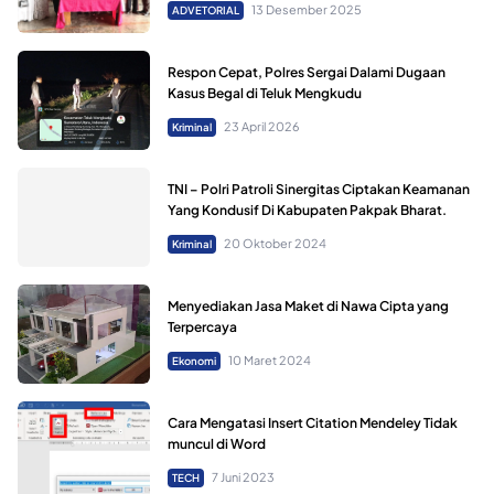
13 Desember 2025
ADVETORIAL
Respon Cepat, Polres Sergai Dalami Dugaan
Kasus Begal di Teluk Mengkudu
23 April 2026
Kriminal
TNI – Polri Patroli Sinergitas Ciptakan Keamanan
Yang Kondusif Di Kabupaten Pakpak Bharat.
20 Oktober 2024
Kriminal
Menyediakan Jasa Maket di Nawa Cipta yang
Terpercaya
10 Maret 2024
Ekonomi
Cara Mengatasi Insert Citation Mendeley Tidak
muncul di Word
7 Juni 2023
TECH