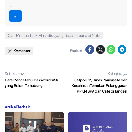
=
=
Cara Memperbaiki Flashdisk yang Tidak Terbaca di Mobi
Komentar
Bagikan:
Sebelumnya
Selanjutnya
Cara Mengetahui Password Wifi
Satpol PP, Dinas Pariwisata dan
yang Belum Terhubung
Kesehatan Temukan Pelanggaran
PPKM SPA dan Cafe di Tangsel
Artikel Terkait