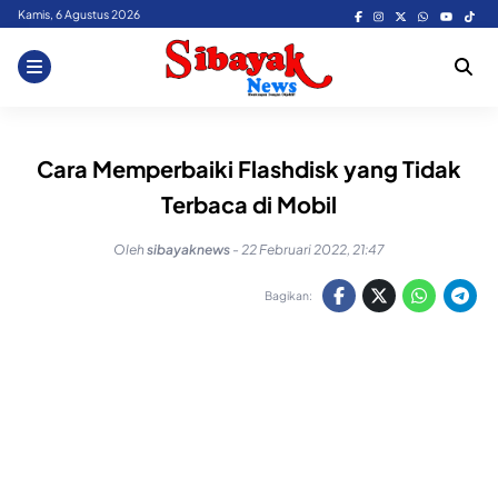
Skip
Kamis, 6 Agustus 2026
to
content
Cara Memperbaiki Flashdisk yang Tidak
Terbaca di Mobil
Oleh
sibayaknews
-
22 Februari 2022, 21:47
Bagikan: