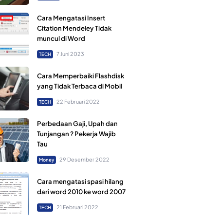
Cara Mengatasi Insert
Citation Mendeley Tidak
muncul di Word
7 Juni 2023
TECH
Cara Memperbaiki Flashdisk
yang Tidak Terbaca di Mobil
22 Februari 2022
TECH
Perbedaan Gaji, Upah dan
Tunjangan ? Pekerja Wajib
Tau
29 Desember 2022
Money
Cara mengatasi spasi hilang
dari word 2010 ke word 2007
21 Februari 2022
TECH