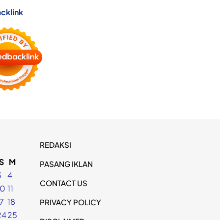
cklink
REDAKSI
S
M
PASANG IKLAN
3
4
CONTACT US
10
11
17
18
PRIVACY POLICY
24
25