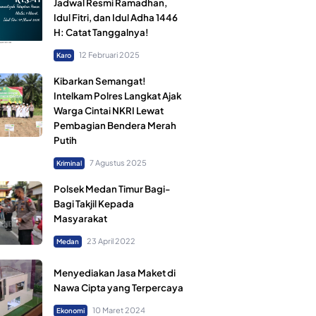
Jadwal Resmi Ramadhan,
Idul Fitri, dan Idul Adha 1446
H: Catat Tanggalnya!
12 Februari 2025
Karo
Kibarkan Semangat!
Intelkam Polres Langkat Ajak
Warga Cintai NKRI Lewat
Pembagian Bendera Merah
Putih
7 Agustus 2025
Kriminal
Polsek Medan Timur Bagi-
Bagi Takjil Kepada
Masyarakat
23 April 2022
Medan
Menyediakan Jasa Maket di
Nawa Cipta yang Terpercaya
10 Maret 2024
Ekonomi