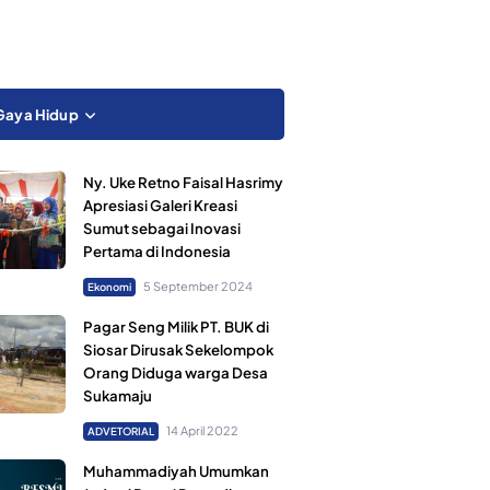
Gaya Hidup
Ny. Uke Retno Faisal Hasrimy
Apresiasi Galeri Kreasi
Sumut sebagai Inovasi
Pertama di Indonesia
5 September 2024
Ekonomi
Pagar Seng Milik PT. BUK di
Siosar Dirusak Sekelompok
Orang Diduga warga Desa
Sukamaju
14 April 2022
ADVETORIAL
Muhammadiyah Umumkan