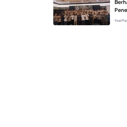
Berh
Pene
Yoel Pa