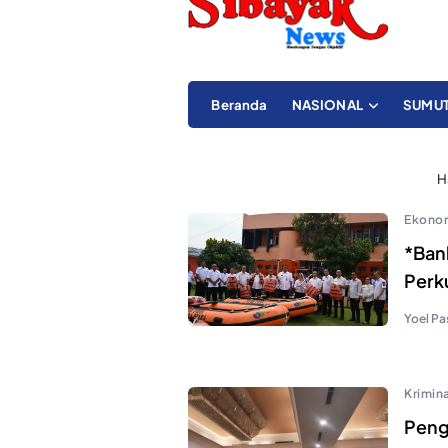
Beranda
NASIONAL
SUMU
H
Ekono
*Ban
Perk
Yoel Pa
Krimina
Peng