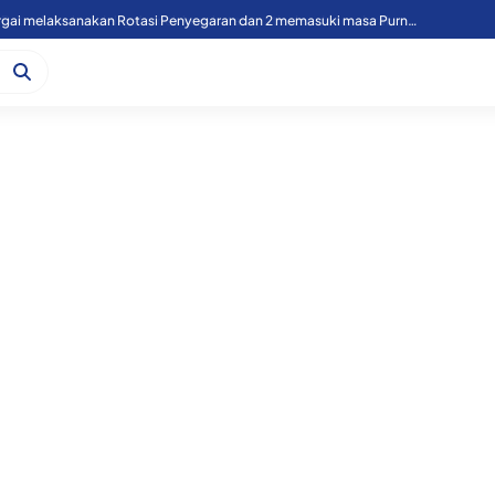
49 Personil Polres Sergai melaksanakan Rotasi Penyegaran dan 2 memasuki masa Purnawirawan