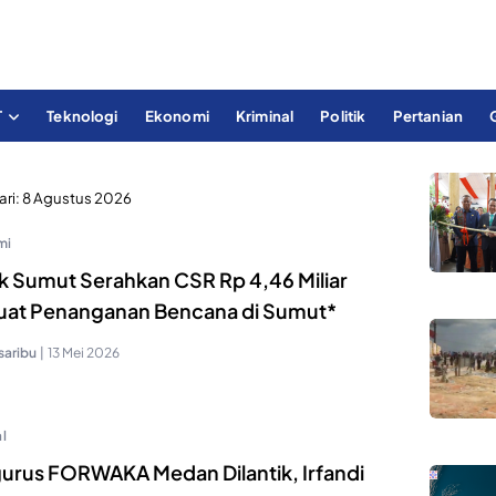
T
Teknologi
Ekonomi
Kriminal
Politik
Pertanian
ari:
8 Agustus 2026
mi
k Sumut Serahkan CSR Rp 4,46 Miliar
uat Penanganan Bencana di Sumut*
saribu
|
13 Mei 2026
l
urus FORWAKA Medan Dilantik, Irfandi