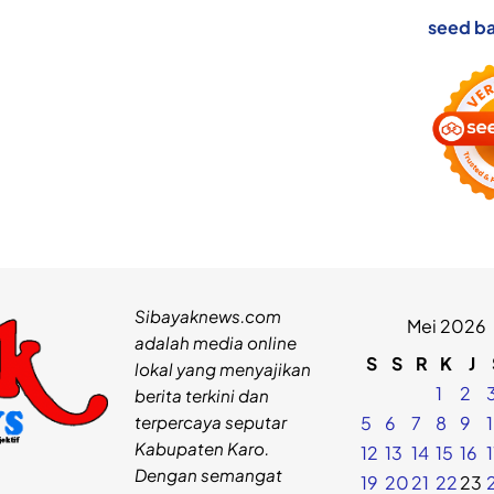
seed ba
Sibayaknews.com
Mei 2026
adalah media online
S
S
R
K
J
lokal yang menyajikan
1
2
berita terkini dan
terpercaya seputar
5
6
7
8
9
Kabupaten Karo.
12
13
14
15
16
Dengan semangat
19
20
21
22
23