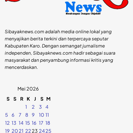
Sibayaknews.com adalah media online lokal yang
menyajikan berita terkini dan terpercaya seputar
Kabupaten Karo. Dengan semangat jurnalisme
independen, Sibayaknews.com hadir sebagai suara
masyarakat dan penyambung informasi kritis yang
mencerdaskan.
Mei 2026
S
S
R
K
J
S
M
1
2
3
4
5
6
7
8
9
10
11
12
13
14
15
16
17
18
19
20
21
22
23
24
25