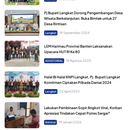
Pj Bupati Langkat Dorong Pengembangan Desa
Wisata Berkelanjutan: Buka Bimtek untuk 27
Desa Rintisan
19 September 2024
Langkat
LSM Harimau Provinsi Banten Laksanakan
Upacara HUT RI Ke 80
18 Agustus 2025
ADVETORIAL
Halal Bi Halal KNPI Langkat, Pj. Bupati Langkat
Komitmen Ciptakan Pilkada Damai 2024
22 April 2024
Langkat
Lakukan Pembinaan Sopir Angkot Viral, Korban
Apresiasi Tindakan Cepat Polres Sergai*
19 Januari 2026
Kriminal