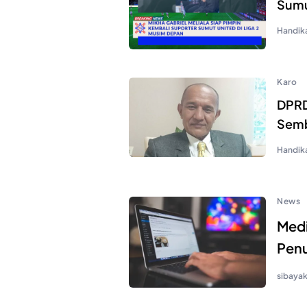
Sumut
Handik
Karo
DPRD
Sem
Handik
News
Medi
Penu
sibaya