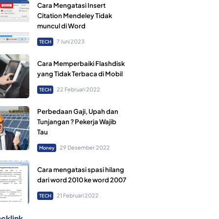
Cara Mengatasi Insert
Citation Mendeley Tidak
muncul di Word
7 Juni 2023
TECH
Cara Memperbaiki Flashdisk
yang Tidak Terbaca di Mobil
22 Februari 2022
TECH
Perbedaan Gaji, Upah dan
Tunjangan ? Pekerja Wajib
Tau
29 Desember 2022
Money
Cara mengatasi spasi hilang
dari word 2010 ke word 2007
21 Februari 2022
TECH
cklink