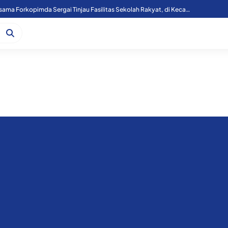
Kapoolres Sergai Bersama Forkopimda Sergai Tinjau Fasilitas Sekolah Rakyat, di Kecamatan Firdaus.