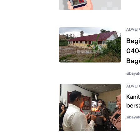
ADVET
Beg
0404
Baga
sibaya
ADVET
Kani
bers
sibaya