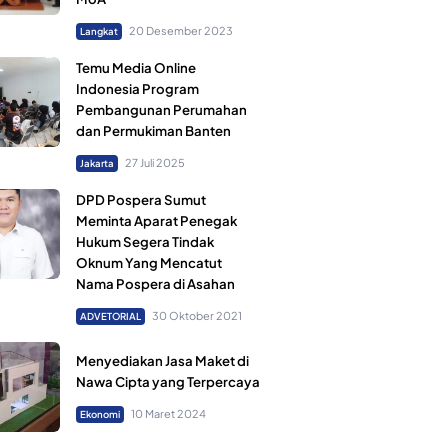
20 Desember 2023
Langkat
Temu Media Online
Indonesia Program
Pembangunan Perumahan
dan Permukiman Banten
27 Juli 2025
Jakarta
DPD Pospera Sumut
Meminta Aparat Penegak
Hukum Segera Tindak
Oknum Yang Mencatut
Nama Pospera di Asahan
30 Oktober 2021
ADVETORIAL
Menyediakan Jasa Maket di
Nawa Cipta yang Terpercaya
10 Maret 2024
Ekonomi