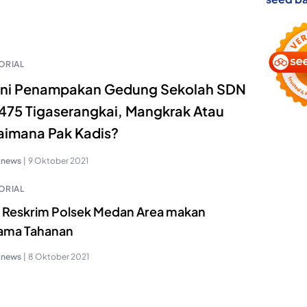
ORIAL
ini Penampakan Gedung Sekolah SDN
75 Tigaserangkai, Mangkrak Atau
imana Pak Kadis?
knews
|
9 Oktober 2021
ORIAL
t Reskrim Polsek Medan Area makan
ama Tahanan
knews
|
8 Oktober 2021