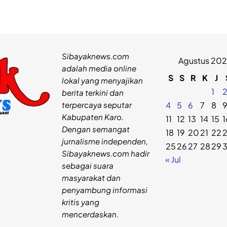
Sibayaknews.com
Agustus 20
adalah media online
S
S
R
K
J
lokal yang menyajikan
1
berita terkini dan
terpercaya seputar
4
5
6
7
8
Kabupaten Karo.
11
12
13
14
15
1
Dengan semangat
18
19
20
21
22
jurnalisme independen,
25
26
27
28
29
Sibayaknews.com hadir
« Jul
sebagai suara
masyarakat dan
penyambung informasi
kritis yang
mencerdaskan.