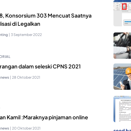
 98, Konsorsium 303 Mencuat Saatnya
isasi di Legalkan
nting
|
3 September 2022
ORIAL
rangan dalam seleski CPNS 2021
knews
|
28 Oktober 2021
a
an Kamil :Maraknya pinjaman online
knews
|
20 Oktober 2021
seed ba