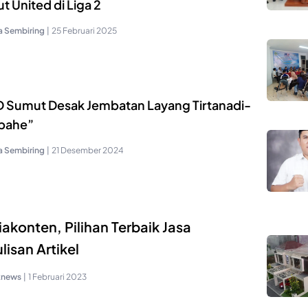
 United di Liga 2
a Sembiring
|
25 Februari 2025
 Sumut Desak Jembatan Layang Tirtanadi-
bahe”
a Sembiring
|
21 Desember 2024
akonten, Pilihan Terbaik Jasa
lisan Artikel
knews
|
1 Februari 2023