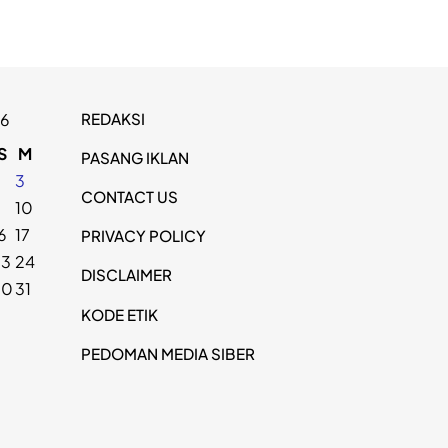
REDAKSI
26
S
M
PASANG IKLAN
2
3
CONTACT US
9
10
6
17
PRIVACY POLICY
23
24
DISCLAIMER
30
31
KODE ETIK
PEDOMAN MEDIA SIBER