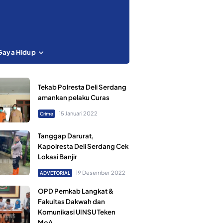
Gaya Hidup
Tekab Polresta Deli Serdang
amankan pelaku Curas
15 Januari 2022
Crime
Tanggap Darurat,
Kapolresta Deli Serdang Cek
Lokasi Banjir
19 Desember 2022
ADVETORIAL
OPD Pemkab Langkat &
Fakultas Dakwah dan
Komunikasi UINSU Teken
MoA