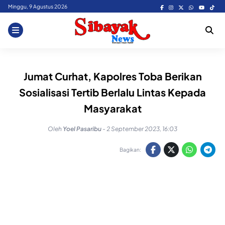
Skip
Minggu, 9 Agustus 2026
to
content
Jumat Curhat, Kapolres Toba Berikan
Sosialisasi Tertib Berlalu Lintas Kepada
Masyarakat
Oleh
Yoel Pasaribu
-
2 September 2023, 16:03
Bagikan: