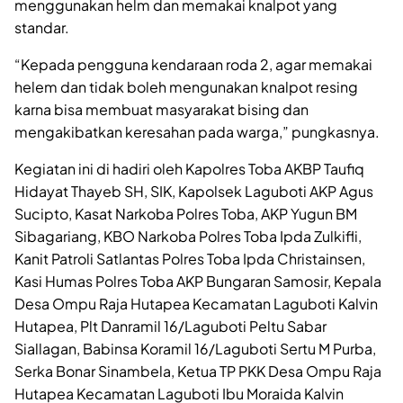
menggunakan helm dan memakai knalpot yang
standar.
“Kepada pengguna kendaraan roda 2, agar memakai
helem dan tidak boleh mengunakan knalpot resing
karna bisa membuat masyarakat bising dan
mengakibatkan keresahan pada warga,” pungkasnya.
Kegiatan ini di hadiri oleh Kapolres Toba AKBP Taufiq
Hidayat Thayeb SH, SIK, Kapolsek Laguboti AKP Agus
Sucipto, Kasat Narkoba Polres Toba, AKP Yugun BM
Sibagariang, KBO Narkoba Polres Toba Ipda Zulkifli,
Kanit Patroli Satlantas Polres Toba Ipda Christainsen,
Kasi Humas Polres Toba AKP Bungaran Samosir, Kepala
Desa Ompu Raja Hutapea Kecamatan Laguboti Kalvin
Hutapea, Plt Danramil 16/Laguboti Peltu Sabar
Siallagan, Babinsa Koramil 16/Laguboti Sertu M Purba,
Serka Bonar Sinambela, Ketua TP PKK Desa Ompu Raja
Hutapea Kecamatan Laguboti Ibu Moraida Kalvin