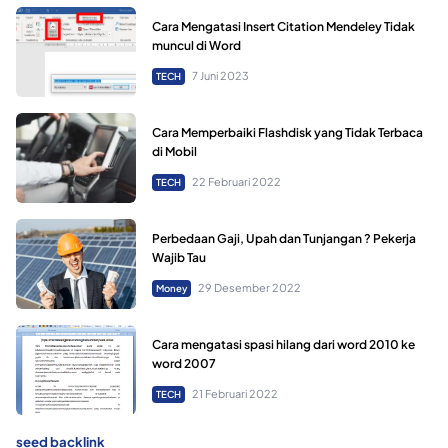
Cara Mengatasi Insert Citation Mendeley Tidak
muncul di Word
7 Juni 2023
TECH
Cara Memperbaiki Flashdisk yang Tidak Terbaca
di Mobil
22 Februari 2022
TECH
Perbedaan Gaji, Upah dan Tunjangan ? Pekerja
Wajib Tau
29 Desember 2022
Money
Cara mengatasi spasi hilang dari word 2010 ke
word 2007
21 Februari 2022
TECH
seed backlink