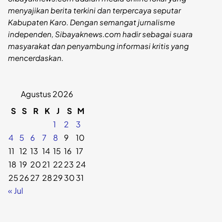
menyajikan berita terkini dan terpercaya seputar
Kabupaten Karo. Dengan semangat jurnalisme
independen, Sibayaknews.com hadir sebagai suara
masyarakat dan penyambung informasi kritis yang
mencerdaskan.
Agustus 2026
S
S
R
K
J
S
M
1
2
3
4
5
6
7
8
9
10
11
12
13
14
15
16
17
18
19
20
21
22
23
24
25
26
27
28
29
30
31
« Jul