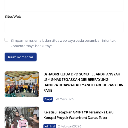
Situs Web
Simpan nama, email, dan situs web saya pada peramban ini untuk
komentar saya berikutnya.
Di HADIRI KETUA DPD SUMUT EL ARDHIANSYAH
LSM GMAS TEGASKAN DIRI BERPAYUNG
HANURA DI BAWAH KOMANDO ABDUL RASYIDIN
PANE
30 Mei 2026
Binjai
Kejatisu Tetapkan GM PT YK Tersangka Baru
Korupsi Proyek Waterfront Danau Toba
2 Februari 2026
Kriminal