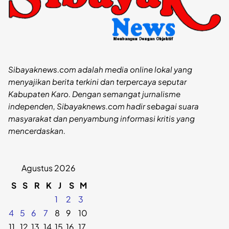
Sibayaknews.com adalah media online lokal yang
menyajikan berita terkini dan terpercaya seputar
Kabupaten Karo. Dengan semangat jurnalisme
independen, Sibayaknews.com hadir sebagai suara
masyarakat dan penyambung informasi kritis yang
mencerdaskan.
Agustus 2026
S
S
R
K
J
S
M
1
2
3
4
5
6
7
8
9
10
11
12
13
14
15
16
17