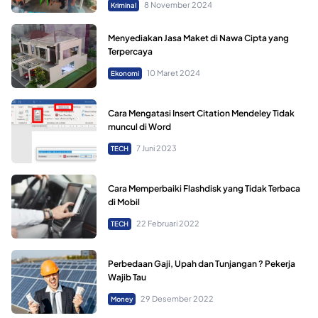
8 November 2024
Kriminal
Menyediakan Jasa Maket di Nawa Cipta yang
Terpercaya
10 Maret 2024
Ekonomi
Cara Mengatasi Insert Citation Mendeley Tidak
muncul di Word
7 Juni 2023
TECH
Cara Memperbaiki Flashdisk yang Tidak Terbaca
di Mobil
22 Februari 2022
TECH
Perbedaan Gaji, Upah dan Tunjangan ? Pekerja
Wajib Tau
29 Desember 2022
Money