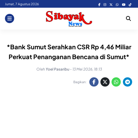
Skip
Jumat, 7 Agustus 2026
to
content
*Bank Sumut Serahkan CSR Rp 4,46 Miliar
Perkuat Penanganan Bencana di Sumut*
Oleh
Yoel Pasaribu
-
13 Mei 2026, 18:13
Bagikan: