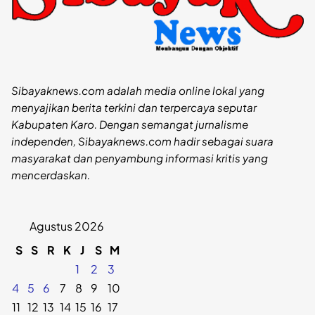
Sibayaknews.com adalah media online lokal yang
menyajikan berita terkini dan terpercaya seputar
Kabupaten Karo. Dengan semangat jurnalisme
independen, Sibayaknews.com hadir sebagai suara
masyarakat dan penyambung informasi kritis yang
mencerdaskan.
Agustus 2026
S
S
R
K
J
S
M
1
2
3
4
5
6
7
8
9
10
11
12
13
14
15
16
17