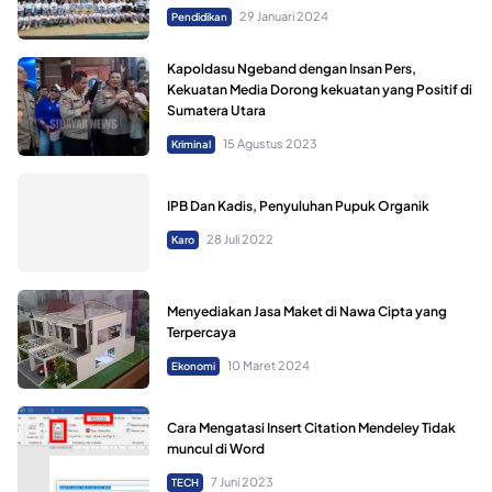
29 Januari 2024
Pendidikan
Kapoldasu Ngeband dengan Insan Pers,
Kekuatan Media Dorong kekuatan yang Positif di
Sumatera Utara
15 Agustus 2023
Kriminal
IPB Dan Kadis, Penyuluhan Pupuk Organik
28 Juli 2022
Karo
Menyediakan Jasa Maket di Nawa Cipta yang
Terpercaya
10 Maret 2024
Ekonomi
Cara Mengatasi Insert Citation Mendeley Tidak
muncul di Word
7 Juni 2023
TECH