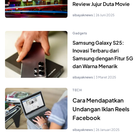
Review Jujur Duta Movie
sibayaknews
|
26 Juni 2025
Gadgets
Samsung Galaxy S25:
Inovasi Terbaru dari
Samsung dengan Fitur 5G
dan Warna Menarik
sibayaknews
|
3 Maret 2025
TECH
Cara Mendapatkan
Undangan Iklan Reels
Facebook
sibayaknews
|
26 Januari 2025