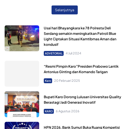
Selanjutnya
Usai hari Bhayangkara ke 78 Polresta Deli
Serdang semakin meningkatkan Patroli Blue
Light Ciptakan Situasi Kamtibmas Aman dan
kondusif
4 Juli 2024
ADVETORIAL
“Resmi Pimpin Karo”Presiden Prabowo Lantik
Antonius Ginting dan Komando Tarigan
20 Februari 2025
Karo
Bupati Karo Dorong Lulusan Universitas Quality
Berastagi Jadi Generasi Inovatif
6 Agustus 2026
KARO
HPN 2026, Bank Sumut Buka Ruang Kompetisi