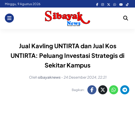
Skip
Minggu, 9 Agustus 2026
to
content
Jual Kavling UNTIRTA dan Jual Kos
UNTIRTA: Peluang Investasi Strategis di
Sekitar Kampus
Oleh
sibayaknews
-
24 Desember 2024, 22:21
Bagikan: