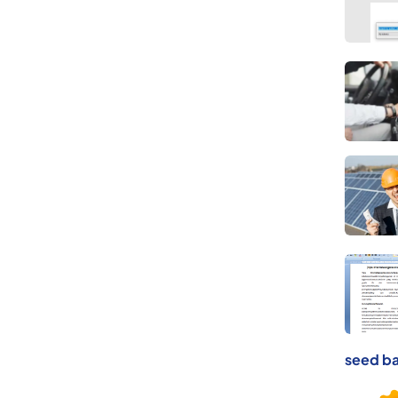
seed ba