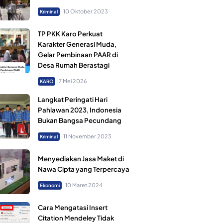
10 Oktober 2023
Kriminal
TP PKK Karo Perkuat
Karakter Generasi Muda,
Gelar Pembinaan PAAR di
Desa Rumah Berastagi
7 Mei 2026
KARO
Langkat Peringati Hari
Pahlawan 2023, Indonesia
Bukan Bangsa Pecundang
11 November 2023
Kriminal
Menyediakan Jasa Maket di
Nawa Cipta yang Terpercaya
10 Maret 2024
Ekonomi
Cara Mengatasi Insert
Citation Mendeley Tidak