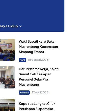
Gaya Hidup
Wakil Bupati Karo Buka
Musrenbang Kecamatan
Simpang Empat
11 Februari 2023
Karo
Hari Pertama Kerja, Kajati
Sumut Cek Kesiapan
Personel Gelar Pra
Musrenbang
27 April 2023
Kriminal
Kapolres Langkat Chek
Persiapan Sispamako.