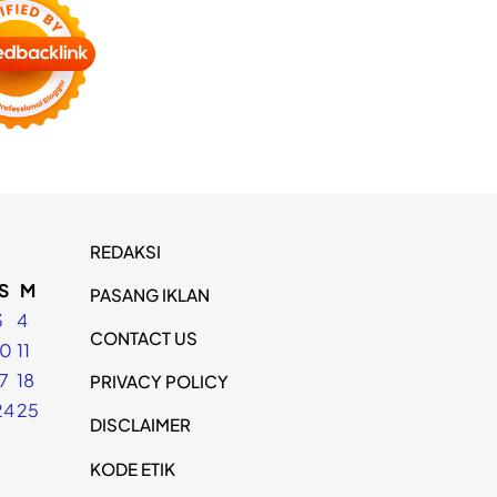
REDAKSI
S
M
PASANG IKLAN
3
4
CONTACT US
10
11
17
18
PRIVACY POLICY
24
25
DISCLAIMER
KODE ETIK