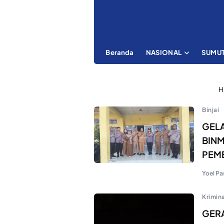
Beranda
NASIONAL
SUMU
H
Binjai
GELA
BINM
PEME
Yoel Pa
Krimina
GERA