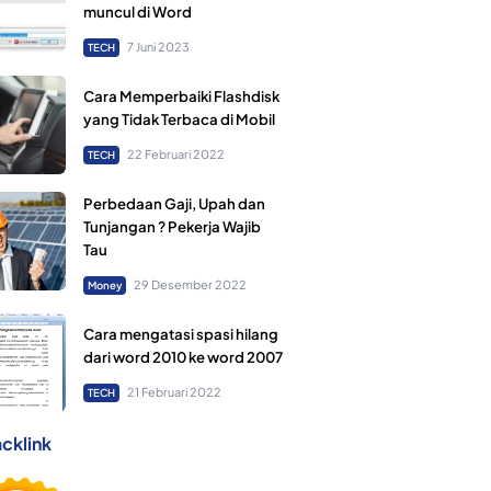
muncul di Word
7 Juni 2023
TECH
Cara Memperbaiki Flashdisk
yang Tidak Terbaca di Mobil
22 Februari 2022
TECH
Perbedaan Gaji, Upah dan
Tunjangan ? Pekerja Wajib
Tau
29 Desember 2022
Money
Cara mengatasi spasi hilang
dari word 2010 ke word 2007
21 Februari 2022
TECH
cklink