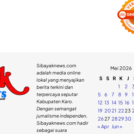
Sibayaknews.com
Mei 2026
adalah media online
S
S
R
K
J
lokal yang menyajikan
1
2
berita terkini dan
terpercaya seputar
5
6
7
8
9
Kabupaten Karo.
12
13
14
15
16
Dengan semangat
19
20
21
22
23
jurnalisme independen,
26
27
28
29
30
Sibayaknews.com hadir
« Apr
Jun »
sebagai suara