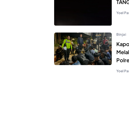
TANG
Yoel Pa
Binjai
Kapol
Mela
Polre
Yoel Pa