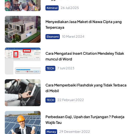
26 Juli 2025
Kriminal
Menyediakan Jasa Maket di Nawa Cipta yang
Terpercaya
10 Maret 2024
Ekonomi
Cara Mengatasi Insert Citation Mendeley Tidak
muncul di Word
7 Juni 2023
TECH
Cara Memperbaiki Flashdisk yang Tidak Terbaca
di Mobil
22 Februari 2022
TECH
Perbedaan Gaji, Upah dan Tunjangan ? Pekerja
Wajib Tau
29 Desember 2022
Money