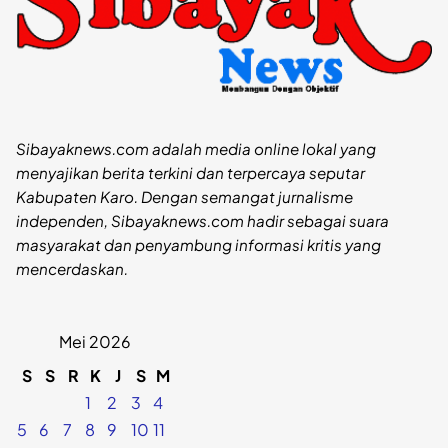
Sibayaknews.com adalah media online lokal yang
menyajikan berita terkini dan terpercaya seputar
Kabupaten Karo. Dengan semangat jurnalisme
independen, Sibayaknews.com hadir sebagai suara
masyarakat dan penyambung informasi kritis yang
mencerdaskan.
Mei 2026
S
S
R
K
J
S
M
1
2
3
4
5
6
7
8
9
10
11