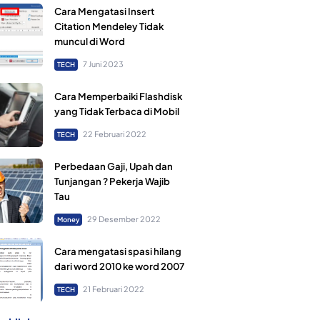
Cara Mengatasi Insert
Citation Mendeley Tidak
muncul di Word
7 Juni 2023
TECH
Cara Memperbaiki Flashdisk
yang Tidak Terbaca di Mobil
22 Februari 2022
TECH
Perbedaan Gaji, Upah dan
Tunjangan ? Pekerja Wajib
Tau
29 Desember 2022
Money
Cara mengatasi spasi hilang
dari word 2010 ke word 2007
21 Februari 2022
TECH