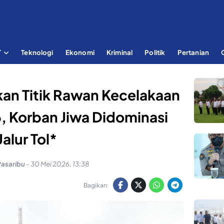
T
Teknologi
Ekonomi
Kriminal
Politik
Pertanian
kan Titik Rawan Kecelakaan
, Korban Jiwa Didominasi
Jalur Tol*
Pasaribu
-
30 Mei 2026, 13:38
Bagikan: