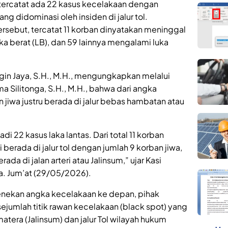
tercatat ada 22 kasus kecelakaan dengan
ng didominasi oleh insiden di jalur tol.
 tersebut, tercatat 11 korban dinyatakan meninggal
ka berat (LB), dan 59 lainnya mengalami luka
ngin Jaya, S.H., M.H., mengungkapkan melalui
 Silitonga, S.H., M.H., bahwa dari angka
n jiwa justru berada di jalur bebas hambatan atau
di 22 kasus laka lantas. Dari total 11 korban
i berada di jalur tol dengan jumlah 9 korban jiwa,
da di jalan arteri atau Jalinsum,” ujar Kasi
. Jum’at (29/05/2026).
enekan angka kecelakaan ke depan, pihak
ejumlah titik rawan kecelakaan (black spot) yang
matera (Jalinsum) dan jalur Tol wilayah hukum