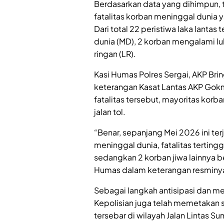
Berdasarkan data yang dihimpun, 
fatalitas korban meninggal dunia ya
Dari total 22 peristiwa laka lantas
dunia (MD), 2 korban mengalami lu
ringan (LR).
Kasi Humas Polres Sergai, AKP Bri
keterangan Kasat Lantas AKP Gokma
fatalitas tersebut, mayoritas korba
jalan tol.
“Benar, sepanjang Mei 2026 ini terja
meninggal dunia, fatalitas tertingg
sedangkan 2 korban jiwa lainnya bera
Humas dalam keterangan resminya
Sebagai langkah antisipasi dan m
Kepolisian juga telah memetakan s
tersebar di wilayah Jalan Lintas Su