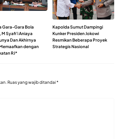
a Gara-Gara Bola
Kapolda Sumut Dampingi
 M Syafi’i Aniaya
Kunker Presiden Jokowi
nya Dan Akhirnya
Resmikan Beberapa Proyek
 Memaafkan dengan
Strategis Nasional
atan RJ*
kan.
Ruas yang wajib ditandai
*