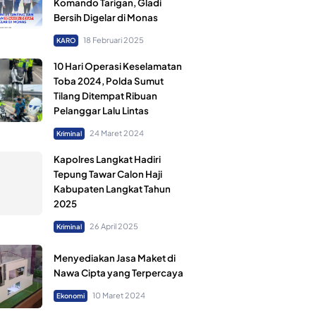
Komando Tarigan, Gladi
Bersih Digelar di Monas
18 Februari 2025
KARO
10 Hari Operasi Keselamatan
Toba 2024, Polda Sumut
Tilang Ditempat Ribuan
Pelanggar Lalu Lintas
24 Maret 2024
Kriminal
Kapolres Langkat Hadiri
Tepung Tawar Calon Haji
Kabupaten Langkat Tahun
2025
26 April 2025
Kriminal
Menyediakan Jasa Maket di
Nawa Cipta yang Terpercaya
10 Maret 2024
Ekonomi