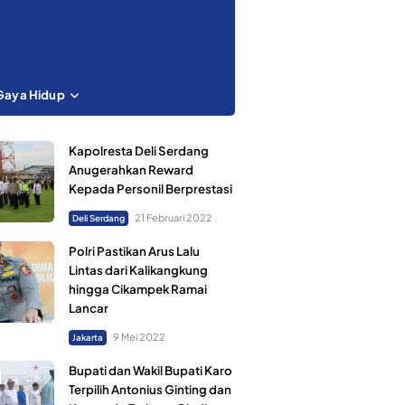
Gaya Hidup
Kapolresta Deli Serdang
Anugerahkan Reward
Kepada Personil Berprestasi
21 Februari 2022
Deli Serdang
Polri Pastikan Arus Lalu
Lintas dari Kalikangkung
hingga Cikampek Ramai
Lancar
9 Mei 2022
Jakarta
Bupati dan Wakil Bupati Karo
Terpilih Antonius Ginting dan