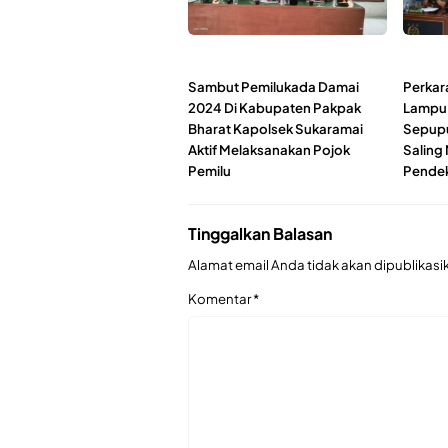
Sambut Pemilukada Damai
Perkar
2024 Di Kabupaten Pakpak
Lampu,
Bharat Kapolsek Sukaramai
Sepupu
Aktif Melaksanakan Pojok
Saling
Pemilu
Pendek
Tinggalkan Balasan
Alamat email Anda tidak akan dipublikasi
Komentar
*