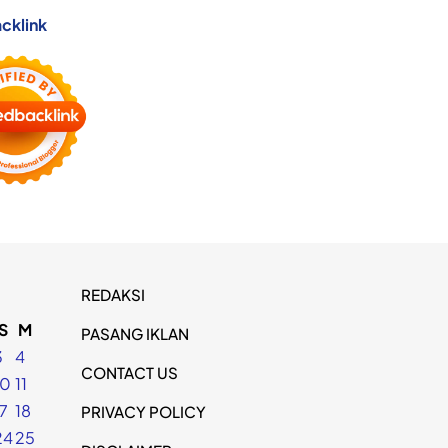
cklink
REDAKSI
S
M
PASANG IKLAN
3
4
CONTACT US
10
11
17
18
PRIVACY POLICY
24
25