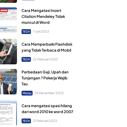
Cara Mengatasi Insert
Citation Mendeley Tidak
muncul di Word
7 Juni 2023
TECH
Cara Memperbaiki Flashdisk
yang Tidak Terbaca di Mobil
22 Februari 2022
TECH
Perbedaan Gaji, Upah dan
Tunjangan ? Pekerja Wajib
Tau
29 Desember 2022
Money
Cara mengatasi spasi hilang
dari word 2010 ke word 2007
21 Februari 2022
TECH