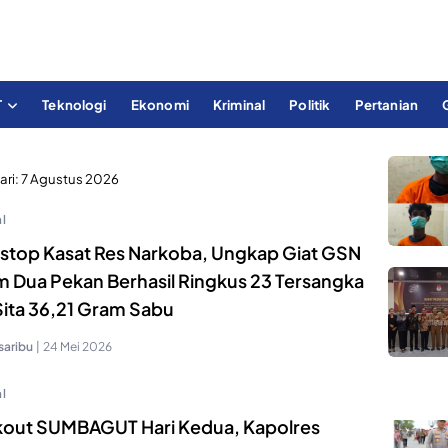
T
Teknologi
Ekonomi
Kriminal
Politik
Pertanian
ari:
7 Agustus 2026
l
stop Kasat Res Narkoba, Ungkap Giat GSN
m Dua Pekan Berhasil Ringkus 23 Tersangka
Sita 36,21 Gram Sabu
saribu
|
24 Mei 2026
l
kout SUMBAGUT Hari Kedua, Kapolres