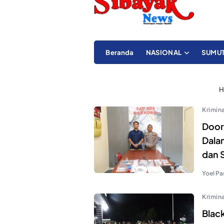
Beranda
NASIONAL
SUMU
H
Krimina
Door
Dala
dan 
Yoel Pa
Krimina
Blac