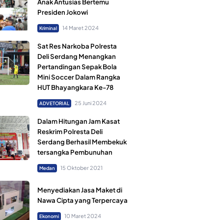
Anak Antusias Bertemu
Presiden Jokowi
14 Maret 2024
Kriminal
Sat Res Narkoba Polresta
Deli Serdang Menangkan
Pertandingan Sepak Bola
Mini Soccer Dalam Rangka
HUT Bhayangkara Ke-78
25 Juni 2024
ADVETORIAL
Dalam Hitungan Jam Kasat
Reskrim Polresta Deli
Serdang Berhasil Membekuk
tersangka Pembunuhan
15 Oktober 2021
Medan
Menyediakan Jasa Maket di
Nawa Cipta yang Terpercaya
10 Maret 2024
Ekonomi