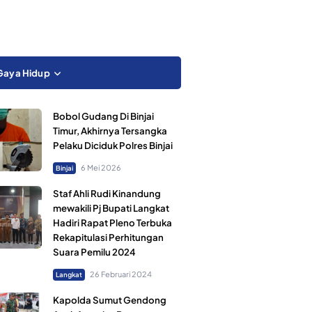
Gaya Hidup
Bobol Gudang Di Binjai
Timur, Akhirnya Tersangka
Pelaku Diciduk Polres Binjai
6 Mei 2026
Binjai
Staf Ahli Rudi Kinandung
mewakili Pj Bupati Langkat
Hadiri Rapat Pleno Terbuka
Rekapitulasi Perhitungan
Suara Pemilu 2024
26 Februari 2024
Langkat
Kapolda Sumut Gendong