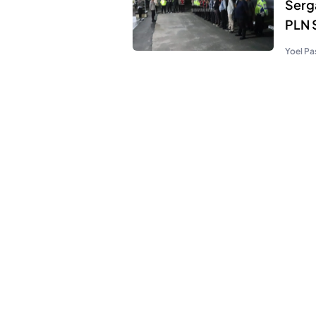
Serga
PLN 
Yoel Pa