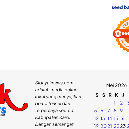
seed ba
Sibayaknews.com
Mei 2026
adalah media online
S
S
R
K
J
lokal yang menyajikan
1
2
berita terkini dan
terpercaya seputar
5
6
7
8
9
Kabupaten Karo.
12
13
14
15
16
Dengan semangat
19
20
21
22
23