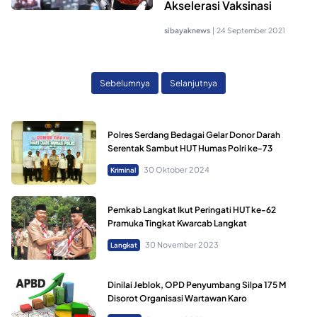
Akselerasi Vaksinasi
sibayaknews
|
24 September 2021
Sebelumnya
Selanjutnya
Polres Serdang Bedagai Gelar Donor Darah
Serentak Sambut HUT Humas Polri ke-73
30 Oktober 2024
Kriminal
Pemkab Langkat Ikut Peringati HUT ke-62
Pramuka Tingkat Kwarcab Langkat
30 November 2023
Langkat
Dinilai Jeblok, OPD Penyumbang Silpa 175 M
Disorot Organisasi Wartawan Karo