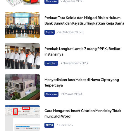
9 Agustus 2021
Ekonomi
Perkuat Tata Kelola dan Mitigasi Risiko Hukum,
Bank Sumut dan Kejatisu Tingkatkan Kerja Sama
24 Oktober 2025
Bisnis
Pemkab Langkat Lantik 7 orang PPPK, Berikut
Instansinya
3 November 2023
Langkat
Menyediakan Jasa Maket di Nawa Cipta yang
Terpercaya
10 Maret 2024
Ekonomi
Cara Mengatasi Insert Citation Mendeley Tidak
muncul di Word
7 Juni 2023
TECH