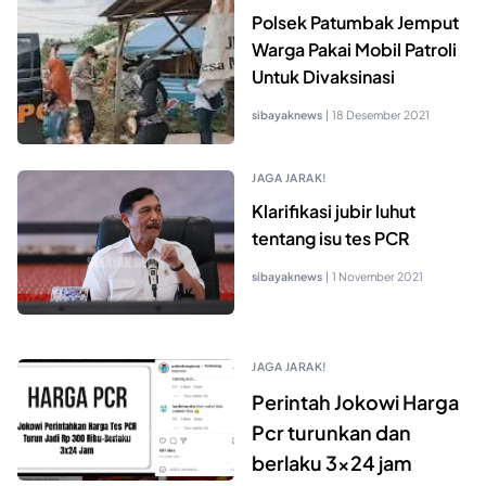
Polsek Patumbak Jemput
Warga Pakai Mobil Patroli
Untuk Divaksinasi
sibayaknews
|
18 Desember 2021
JAGA JARAK!
Klarifikasi jubir luhut
tentang isu tes PCR
sibayaknews
|
1 November 2021
JAGA JARAK!
Perintah Jokowi Harga
Pcr turunkan dan
berlaku 3×24 jam