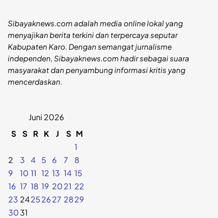
Sibayaknews.com adalah media online lokal yang
menyajikan berita terkini dan terpercaya seputar
Kabupaten Karo. Dengan semangat jurnalisme
independen, Sibayaknews.com hadir sebagai suara
masyarakat dan penyambung informasi kritis yang
mencerdaskan.
Juni 2026
S
S
R
K
J
S
M
1
2
3
4
5
6
7
8
9
10
11
12
13
14
15
16
17
18
19
20
21
22
23
24
25
26
27
28
29
30
31