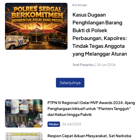
Kriminal
Kasus Dugaan
Penghilangan Barang
Bukti di Polsek
Perbaungan, Kapolres:
Tindak Tegas Anggota
yang Melanggar Aturan
Yoel Pasaribu
|
28 Juni 2026
Selanjutnya
PTPN IV Regional I Gelar MVP Awards 2024: Ajang
Penghargaan Inklusif untuk “Planters Tangguh”
dari Kebun hingga Pabrik
26 Juli 2025
Medan
Respon Cepat Aduan Masyarakat, Sat Narkoba