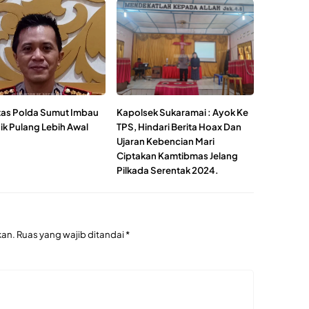
tas Polda Sumut Imbau
Kapolsek Sukaramai : Ayok Ke
k Pulang Lebih Awal
TPS, Hindari Berita Hoax Dan
Ujaran Kebencian Mari
Ciptakan Kamtibmas Jelang
Pilkada Serentak 2024.
kan.
Ruas yang wajib ditandai
*