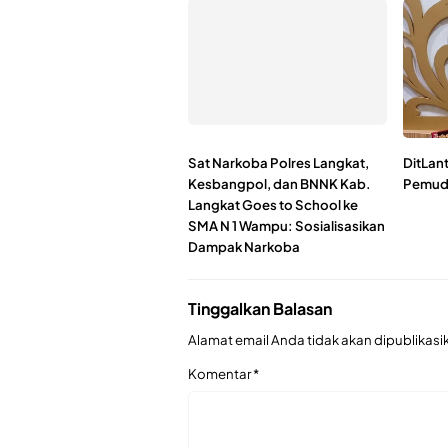
Sat Narkoba Polres Langkat,
DitLan
Kesbangpol, dan BNNK Kab.
Pemudi
Langkat Goes to School ke
SMA N 1 Wampu: Sosialisasikan
Dampak Narkoba
Tinggalkan Balasan
Alamat email Anda tidak akan dipublikasi
Komentar
*