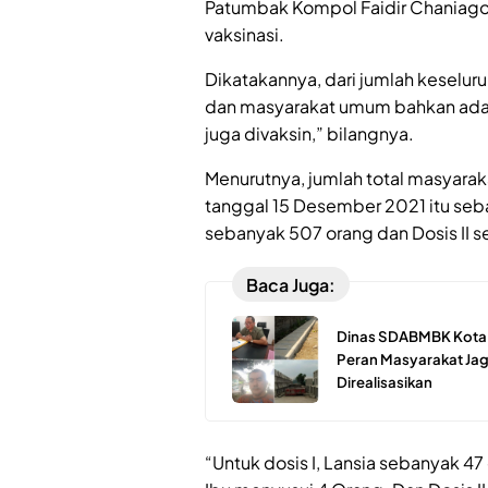
Patumbak Kompol Faidir Chaniago
vaksinasi.
Dikatakannya, dari jumlah keseluruh
dan masyarakat umum bahkan ada ju
juga divaksin,” bilangnya.
Menurutnya, jumlah total masyaraka
tanggal 15 Desember 2021 itu seba
sebanyak 507 orang dan Dosis II s
Baca Juga:
Dinas SDABMBK Kota M
Peran Masyarakat Jaga
Direalisasikan
“Untuk dosis I, Lansia sebanyak 4