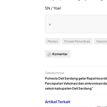
SN / Yoel
=
Medan
Polsek Patumbak
Vaksin
Komentar
Sebelumnya
Polresta Deli Serdang gelar Rapat koordi
Percepatan Vaksinasi dan sinkronisasi da
vaksin kabupaten Deli Serdang”
Artikel Terkait