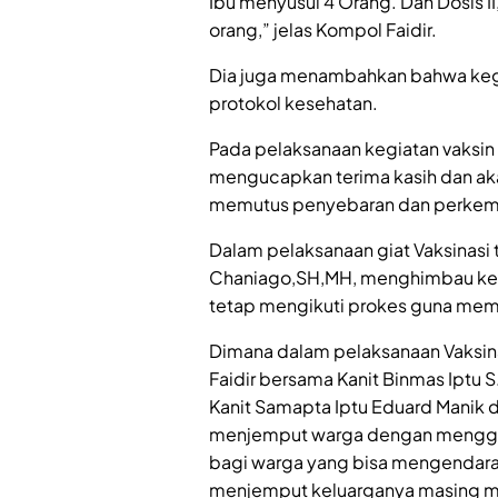
Ibu menyusui 4 Orang. Dan Dosis I
orang,” jelas Kompol Faidir.
Dia juga menambahkan bahwa keg
protokol kesehatan.
Pada pelaksanaan kegiatan vaksin 
mengucapkan terima kasih dan a
memutus penyebaran dan perkemb
Dalam pelaksanaan giat Vaksinasi
Chaniago,SH,MH, menghimbau kep
tetap mengikuti prokes guna memut
Dimana dalam pelaksanaan Vaksina
Faidir bersama Kanit Binmas Iptu S
Kanit Samapta Iptu Eduard Manik d
menjemput warga dengan mengguna
bagi warga yang bisa mengendara
menjemput keluarganya masing m