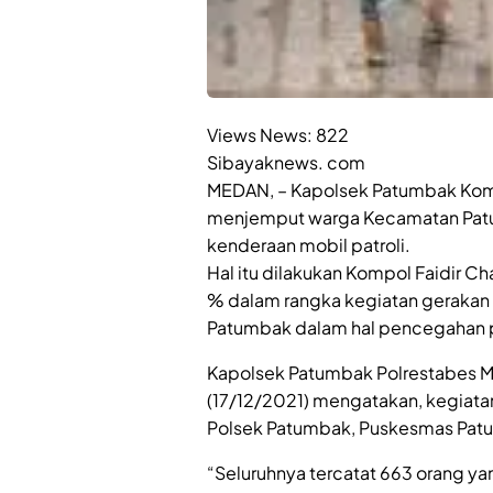
Views News:
822
Sibayaknews. com
MEDAN, – Kapolsek Patumbak Komp
menjemput warga Kecamatan Pat
kenderaan mobil patroli.
Hal itu dilakukan Kompol Faidir 
% dalam rangka kegiatan gerakan v
Patumbak dalam hal pencegahan p
Kapolsek Patumbak Polrestabes M
(17/12/2021) mengatakan, kegiatan v
Polsek Patumbak, Puskesmas Patum
“Seluruhnya tercatat 663 orang ya