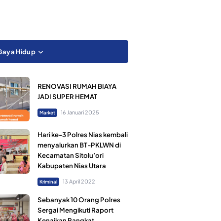
Gaya Hidup
RENOVASI RUMAH BIAYA
JADI SUPER HEMAT
16 Januari 2025
Market
Hari ke-3 Polres Nias kembali
menyalurkan BT-PKLWN di
Kecamatan Sitolu’ori
Kabupaten Nias Utara
13 April 2022
Kriminal
Sebanyak 10 Orang Polres
Sergai Mengikuti Raport
Kenaikan Pangkat