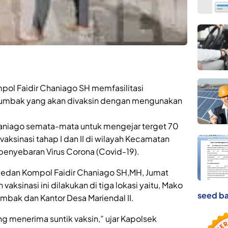
ol Faidir Chaniago SH memfasilitasi
umbak yang akan divaksin dengan mengunakan
Chaniago semata-mata untuk mengejar terget 70
aksinasi tahap I dan II di wilayah Kecamatan
enyebaran Virus Corona (Covid-19).
edan Kompol Faidir Chaniago SH,MH, Jumat
aksinasi ini dilakukan di tiga lokasi yaitu, Mako
seed ba
bak dan Kantor Desa Mariendal II.
ng menerima suntik vaksin,” ujar Kapolsek