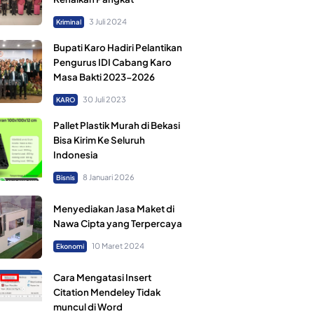
3 Juli 2024
Kriminal
Bupati Karo Hadiri Pelantikan
Pengurus IDI Cabang Karo
Masa Bakti 2023-2026
30 Juli 2023
KARO
Pallet Plastik Murah di Bekasi
Bisa Kirim Ke Seluruh
Indonesia
8 Januari 2026
Bisnis
Menyediakan Jasa Maket di
Nawa Cipta yang Terpercaya
10 Maret 2024
Ekonomi
Cara Mengatasi Insert
Citation Mendeley Tidak
muncul di Word