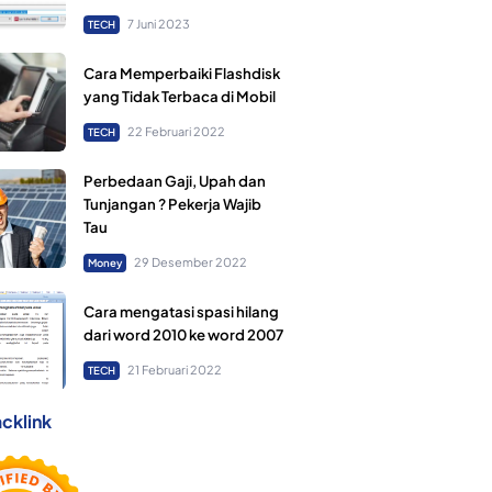
7 Juni 2023
TECH
Cara Memperbaiki Flashdisk
yang Tidak Terbaca di Mobil
22 Februari 2022
TECH
Perbedaan Gaji, Upah dan
Tunjangan ? Pekerja Wajib
Tau
29 Desember 2022
Money
Cara mengatasi spasi hilang
dari word 2010 ke word 2007
21 Februari 2022
TECH
cklink