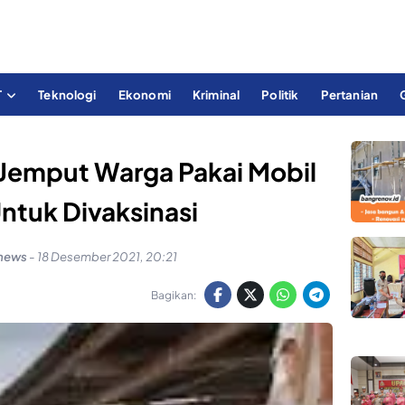
T
Teknologi
Ekonomi
Kriminal
Politik
Pertanian
Jemput Warga Pakai Mobil
Untuk Divaksinasi
news
-
18 Desember 2021, 20:21
Bagikan: