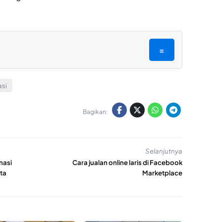
=
asi
Bagikan:
Selanjutnya
nasi
Cara jualan online laris di Facebook
ta
Marketplace