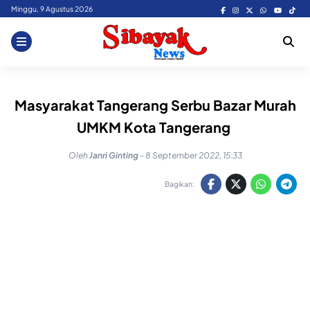
Skip
Minggu, 9 Agustus 2026
to
content
Masyarakat Tangerang Serbu Bazar Murah
UMKM Kota Tangerang
Oleh
Janri Ginting
-
8 September 2022, 15:33
Bagikan: