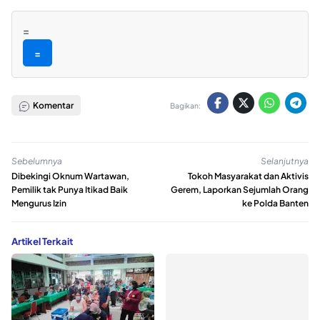
=
=
Komentar
Bagikan:
Sebelumnya
Selanjutnya
Dibekingi Oknum Wartawan,
Tokoh Masyarakat dan Aktivis
Pemilik tak Punya Itikad Baik
Gerem, Laporkan Sejumlah Orang
Mengurus Izin
ke Polda Banten
Artikel Terkait