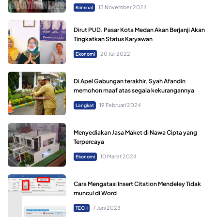
13 November 2024
Kriminal
Dirut PUD. Pasar Kota Medan Akan Berjanji Akan
Tingkatkan Status Karyawan
20 Juli 2022
Ekonomi
Di Apel Gabungan terakhir, Syah Afandin
memohon maaf atas segala kekurangannya
19 Februari 2024
Langkat
Menyediakan Jasa Maket di Nawa Cipta yang
Terpercaya
10 Maret 2024
Ekonomi
Cara Mengatasi Insert Citation Mendeley Tidak
muncul di Word
7 Juni 2023
TECH