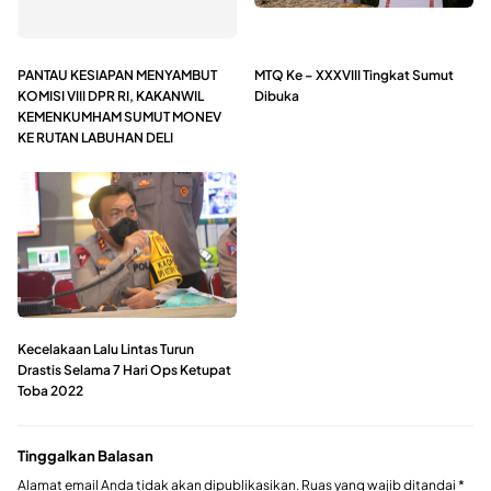
PANTAU KESIAPAN MENYAMBUT
MTQ Ke – XXXVIII Tingkat Sumut
KOMISI VIII DPR RI, KAKANWIL
Dibuka
KEMENKUMHAM SUMUT MONEV
KE RUTAN LABUHAN DELI
Kecelakaan Lalu Lintas Turun
Drastis Selama 7 Hari Ops Ketupat
Toba 2022
Tinggalkan Balasan
Alamat email Anda tidak akan dipublikasikan.
Ruas yang wajib ditandai
*