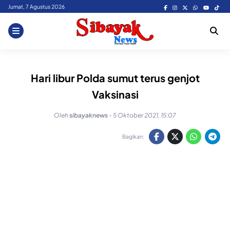
Skip
Jumat, 7 Agustus 2026
to
content
Hari libur Polda sumut terus genjot
Vaksinasi
Oleh
sibayaknews
-
5 Oktober 2021, 15:07
Bagikan: