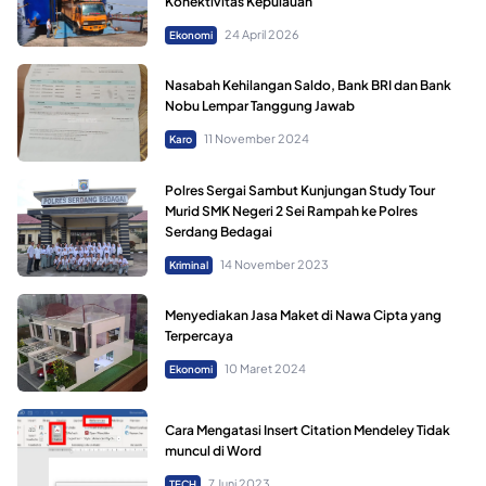
Konektivitas Kepulauan
24 April 2026
Ekonomi
Nasabah Kehilangan Saldo, Bank BRI dan Bank
Nobu Lempar Tanggung Jawab
11 November 2024
Karo
Polres Sergai Sambut Kunjungan Study Tour
Murid SMK Negeri 2 Sei Rampah ke Polres
Serdang Bedagai
14 November 2023
Kriminal
Menyediakan Jasa Maket di Nawa Cipta yang
Terpercaya
10 Maret 2024
Ekonomi
Cara Mengatasi Insert Citation Mendeley Tidak
muncul di Word
7 Juni 2023
TECH