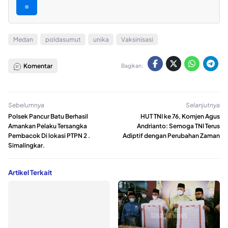
=
Medan
poldasumut
unika
Vaksinisasi
Komentar
Bagikan:
Sebelumnya
Selanjutnya
Polsek Pancur Batu Berhasil
HUT TNI ke 76, Komjen Agus
Amankan Pelaku Tersangka
Andrianto: Semoga TNI Terus
Pembacok Di lokasi PTPN 2 .
Adiptif dengan Perubahan Zaman
Simalingkar.
Artikel Terkait