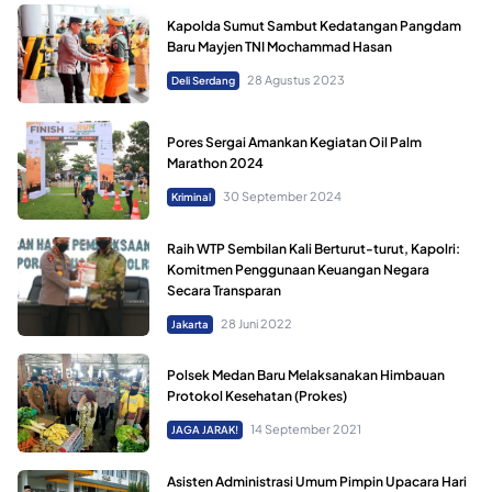
Kapolda Sumut Sambut Kedatangan Pangdam
Baru Mayjen TNI Mochammad Hasan
28 Agustus 2023
Deli Serdang
Pores Sergai Amankan Kegiatan Oil Palm
Marathon 2024
30 September 2024
Kriminal
Raih WTP Sembilan Kali Berturut-turut, Kapolri:
Komitmen Penggunaan Keuangan Negara
Secara Transparan
28 Juni 2022
Jakarta
Polsek Medan Baru Melaksanakan Himbauan
Protokol Kesehatan (Prokes)
14 September 2021
JAGA JARAK!
Asisten Administrasi Umum Pimpin Upacara Hari