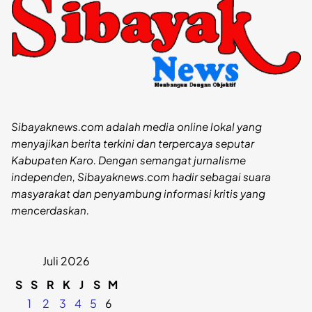
Sibayaknews.com adalah media online lokal yang
menyajikan berita terkini dan terpercaya seputar
Kabupaten Karo. Dengan semangat jurnalisme
independen, Sibayaknews.com hadir sebagai suara
masyarakat dan penyambung informasi kritis yang
mencerdaskan.
Juli 2026
S
S
R
K
J
S
M
1
2
3
4
5
6