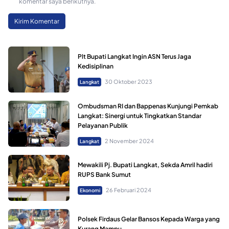
komentar saya berikutnya.
Plt Bupati Langkat Ingin ASN Terus Jaga
Kedisiplinan
30 Oktober 2023
Langkat
Ombudsman RI dan Bappenas Kunjungi Pemkab
Langkat: Sinergi untuk Tingkatkan Standar
Pelayanan Publik
2 November 2024
Langkat
Mewakili Pj. Bupati Langkat, Sekda Amril hadiri
RUPS Bank Sumut
26 Februari 2024
Ekonomi
Polsek Firdaus Gelar Bansos Kepada Warga yang
Kurang Mampu.