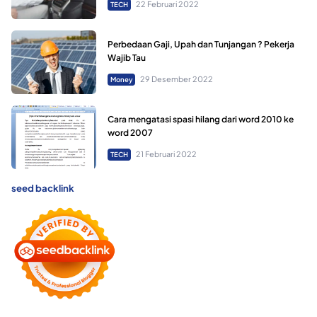
22 Februari 2022
TECH
Perbedaan Gaji, Upah dan Tunjangan ? Pekerja
Wajib Tau
29 Desember 2022
Money
Cara mengatasi spasi hilang dari word 2010 ke
word 2007
21 Februari 2022
TECH
seed backlink