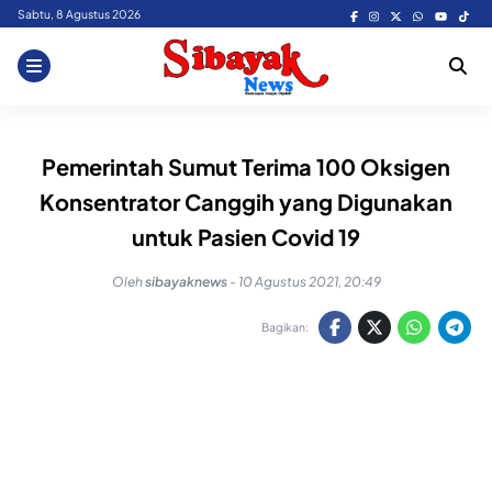
Skip
Sabtu, 8 Agustus 2026
to
content
Pemerintah Sumut Terima 100 Oksigen
Konsentrator Canggih yang Digunakan
untuk Pasien Covid 19
Oleh
sibayaknews
-
10 Agustus 2021, 20:49
Bagikan: