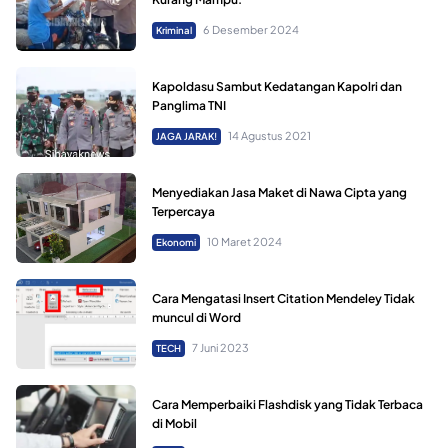
6 Desember 2024
Kriminal
Kapoldasu Sambut Kedatangan Kapolri dan
Panglima TNI
14 Agustus 2021
JAGA JARAK!
Menyediakan Jasa Maket di Nawa Cipta yang
Terpercaya
10 Maret 2024
Ekonomi
Cara Mengatasi Insert Citation Mendeley Tidak
muncul di Word
7 Juni 2023
TECH
Cara Memperbaiki Flashdisk yang Tidak Terbaca
di Mobil