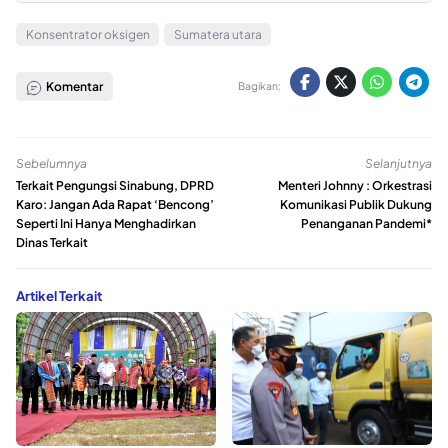
Konsentrator oksigen
Sumatera utara
Komentar
Bagikan:
Sebelumnya
Selanjutnya
Terkait Pengungsi Sinabung, DPRD
Menteri Johnny : Orkestrasi
Karo: Jangan Ada Rapat ‘Bencong’
Komunikasi Publik Dukung
Seperti Ini Hanya Menghadirkan
Penanganan Pandemi*
Dinas Terkait
Artikel Terkait