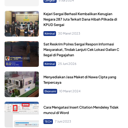
5 Juli 2024
Langkat
Kejari Sergai Berhasil Kembalikan Kerugian
Negara 287 Juta Terkait Dana Hibah Pilkada di
KPUD Sergai
30 Maret 2023
Kriminal
Sat Reskrim Polres Sergai Respon Informasi
Masyarakat, Tindak Lanjuti Cek Lokasi Galian C
Ilegal di Pegajahan
25 Juni 2026
Kriminal
Menyediakan Jasa Maket di Nawa Cipta yang
Terpercaya
10 Maret 2024
Ekonomi
Cara Mengatasi Insert Citation Mendeley Tidak
muncul di Word
7 Juni 2023
TECH