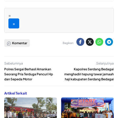
=
=
Komentar
Bagikan:
Sebelumnya
Selanjutnya
Polres Sergai Berhasil Amankan
Kapolres Serdang Bedagai
Seorang Pria Terduga Pencuri Hp
menghadiri tepung tawar jamaah
dan Sepeda Motor
haji kabupaten Serdang Bedagai
Artikel Terkait