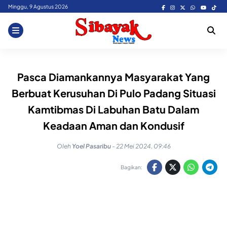
Skip
Minggu, 9 Agustus 2026
to
content
Pasca Diamankannya Masyarakat Yang
Berbuat Kerusuhan Di Pulo Padang Situasi
Kamtibmas Di Labuhan Batu Dalam
Keadaan Aman dan Kondusif
Oleh
Yoel Pasaribu
-
22 Mei 2024, 09:46
Bagikan: