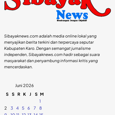
Sibayaknews.com adalah media online lokal yang
menyajikan berita terkini dan terpercaya seputar
Kabupaten Karo. Dengan semangat jurnalisme
independen, Sibayaknews.com hadir sebagai suara
masyarakat dan penyambung informasi kritis yang
mencerdaskan.
Juni 2026
S
S
R
K
J
S
M
1
2
3
4
5
6
7
8
9
10
11
12
13
14
15