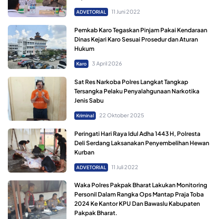
11 Juni 2022
ADVETORIAL
Pemkab Karo Tegaskan Pinjam Pakai Kendaraan
Dinas Kejari Karo Sesuai Prosedur dan Aturan
Hukum
3 April 2026
Karo
Sat Res Narkoba Polres Langkat Tangkap
Tersangka Pelaku Penyalahgunaan Narkotika
Jenis Sabu
22 Oktober 2025
Kriminal
Peringati Hari Raya Idul Adha 1443 H, Polresta
Deli Serdang Laksanakan Penyembelihan Hewan
Kurban
11 Juli 2022
ADVETORIAL
Waka Polres Pakpak Bharat Lakukan Monitoring
Personil Dalam Rangka Ops Mantap Praja Toba
2024 Ke Kantor KPU Dan Bawaslu Kabupaten
Pakpak Bharat.