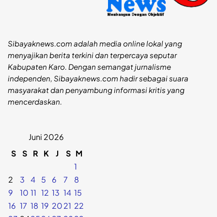
Sibayaknews.com adalah media online lokal yang
menyajikan berita terkini dan terpercaya seputar
Kabupaten Karo. Dengan semangat jurnalisme
independen, Sibayaknews.com hadir sebagai suara
masyarakat dan penyambung informasi kritis yang
mencerdaskan.
Juni 2026
S
S
R
K
J
S
M
1
2
3
4
5
6
7
8
9
10
11
12
13
14
15
16
17
18
19
20
21
22