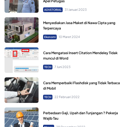
Apel Petugas
31 Januari 2023
ADVETORIAL
Menyediakan Jasa Maket di Nawa Cipta yang
Terpercaya
10 Maret 2024
Ekonomi
Cara Mengatasi Insert Citation Mendeley Tidak
muncul di Word
7 Juni 2023
TECH
Cara Memperbaiki Flashdisk yang Tidak Terbaca
di Mobil
22 Februari 2022
TECH
Perbedaan Gaji, Upah dan Tunjangan ? Pekerja
Wajib Tau
29 Desember 2022