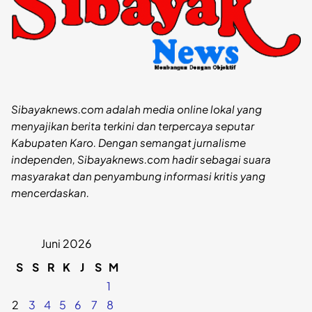
Sibayaknews.com adalah media online lokal yang
menyajikan berita terkini dan terpercaya seputar
Kabupaten Karo. Dengan semangat jurnalisme
independen, Sibayaknews.com hadir sebagai suara
masyarakat dan penyambung informasi kritis yang
mencerdaskan.
Juni 2026
S
S
R
K
J
S
M
1
2
3
4
5
6
7
8