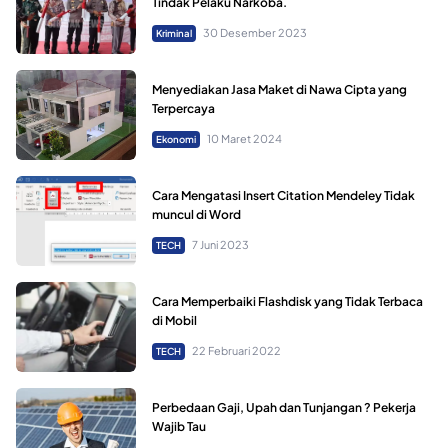
Tindak Pelaku Narkoba.
30 Desember 2023
Kriminal
Menyediakan Jasa Maket di Nawa Cipta yang
Terpercaya
10 Maret 2024
Ekonomi
Cara Mengatasi Insert Citation Mendeley Tidak
muncul di Word
7 Juni 2023
TECH
Cara Memperbaiki Flashdisk yang Tidak Terbaca
di Mobil
22 Februari 2022
TECH
Perbedaan Gaji, Upah dan Tunjangan ? Pekerja
Wajib Tau