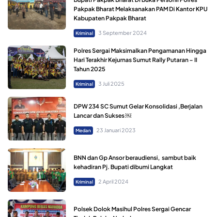
Pakpak Bharat Melaksanakan PAM Di Kantor KPU
Kabupaten Pakpak Bharat
3 September 2024
Kriminal
Polres Sergai Maksimalkan Pengamanan Hingga
Hari Terakhir Kejurnas Sumut Rally Putaran – II
Tahun 2025
3 Juli 2025
Kriminal
DPW 234 SC Sumut Gelar Konsolidasi ,Berjalan
Lancar dan Sukses ￼
23 Januari 2023
Medan
BNN dan Gp Ansor beraudiensi, sambut baik
kehadiran Pj. Bupati dibumi Langkat
2 April 2024
Kriminal
Polsek Dolok Masihul Polres Sergai Gencar