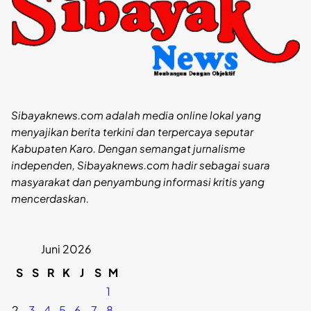
Sibayaknews.com adalah media online lokal yang
menyajikan berita terkini dan terpercaya seputar
Kabupaten Karo. Dengan semangat jurnalisme
independen, Sibayaknews.com hadir sebagai suara
masyarakat dan penyambung informasi kritis yang
mencerdaskan.
Juni 2026
S
S
R
K
J
S
M
1
2
3
4
5
6
7
8