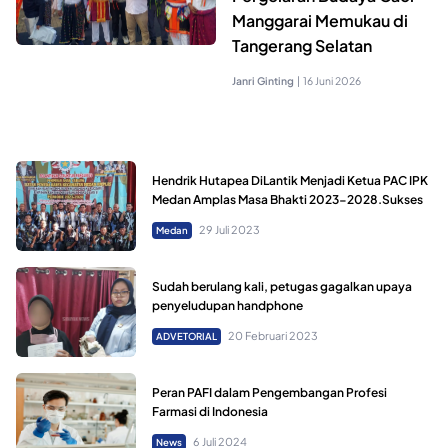
Manggarai Memukau di
Tangerang Selatan
Janri Ginting
|
16 Juni 2026
Hendrik Hutapea DiLantik Menjadi Ketua PAC IPK
Medan Amplas Masa Bhakti 2023-2028.Sukses
29 Juli 2023
Medan
Sudah berulang kali, petugas gagalkan upaya
penyeludupan handphone
20 Februari 2023
ADVETORIAL
Peran PAFI dalam Pengembangan Profesi
Farmasi di Indonesia
6 Juli 2024
News