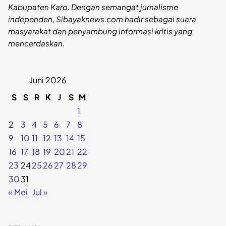
Kabupaten Karo. Dengan semangat jurnalisme
independen, Sibayaknews.com hadir sebagai suara
masyarakat dan penyambung informasi kritis yang
mencerdaskan.
Juni 2026
S
S
R
K
J
S
M
1
2
3
4
5
6
7
8
9
10
11
12
13
14
15
16
17
18
19
20
21
22
23
24
25
26
27
28
29
30
31
« Mei
Jul »