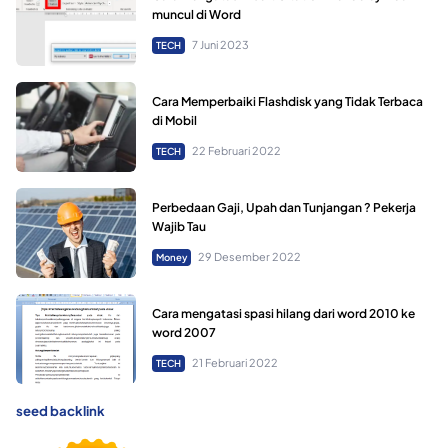
muncul di Word
7 Juni 2023
TECH
Cara Memperbaiki Flashdisk yang Tidak Terbaca
di Mobil
22 Februari 2022
TECH
Perbedaan Gaji, Upah dan Tunjangan ? Pekerja
Wajib Tau
29 Desember 2022
Money
Cara mengatasi spasi hilang dari word 2010 ke
word 2007
21 Februari 2022
TECH
seed backlink