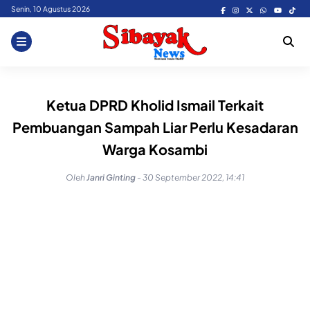
Skip
Senin, 10 Agustus 2026
to
content
Ketua DPRD Kholid Ismail Terkait
Pembuangan Sampah Liar Perlu Kesadaran
Warga Kosambi
Oleh
Janri Ginting
-
30 September 2022, 14:41