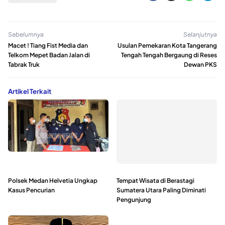
Sebelumnya
Selanjutnya
Macet ! Tiang Fist Media dan
Usulan Pemekaran Kota Tangerang
Telkom Mepet Badan Jalan di
Tengah Tengah Bergaung di Reses
Tabrak Truk
Dewan PKS
Artikel Terkait
Polsek Medan Helvetia Ungkap
Tempat Wisata di Berastagi
Kasus Pencurian
Sumatera Utara Paling Diminati
Pengunjung