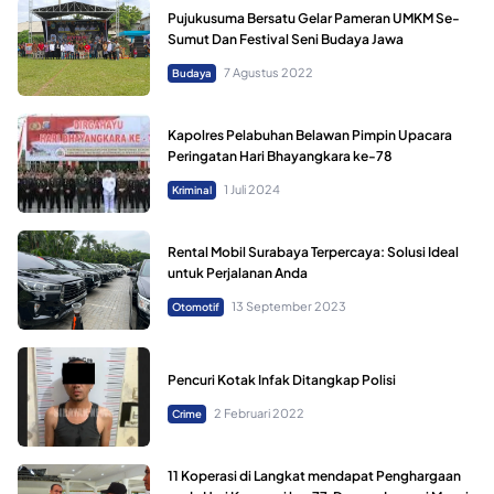
Pujukusuma Bersatu Gelar Pameran UMKM Se-
Sumut Dan Festival Seni Budaya Jawa
7 Agustus 2022
Budaya
Kapolres Pelabuhan Belawan Pimpin Upacara
Peringatan Hari Bhayangkara ke-78
1 Juli 2024
Kriminal
Rental Mobil Surabaya Terpercaya: Solusi Ideal
untuk Perjalanan Anda
13 September 2023
Otomotif
Pencuri Kotak Infak Ditangkap Polisi
2 Februari 2022
Crime
11 Koperasi di Langkat mendapat Penghargaan