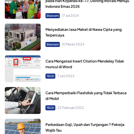
pada Hari Koperasi ke-77, Dorong Inovasi Menuju
Indonesi Emas 2025
17 Juli 2024
Ekonomi
Menyediakan Jasa Maket di Nawa Cipta yang
Terpercaya
10 Maret 2024
Ekonomi
Cara Mengatasi Insert Citation Mendeley Tidak
muncul di Word
7 Juni 2023
TECH
Cara Memperbaiki Flashdisk yang Tidak Terbaca
di Mobil
22 Februari 2022
TECH
Perbedaan Gaji, Upah dan Tunjangan ? Pekerja
Wajib Tau