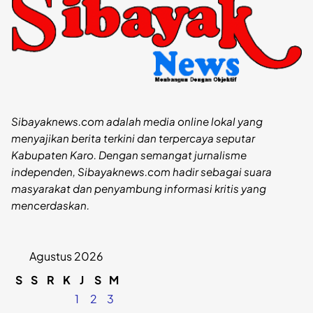
Sibayaknews.com adalah media online lokal yang
menyajikan berita terkini dan terpercaya seputar
Kabupaten Karo. Dengan semangat jurnalisme
independen, Sibayaknews.com hadir sebagai suara
masyarakat dan penyambung informasi kritis yang
mencerdaskan.
Agustus 2026
S
S
R
K
J
S
M
1
2
3