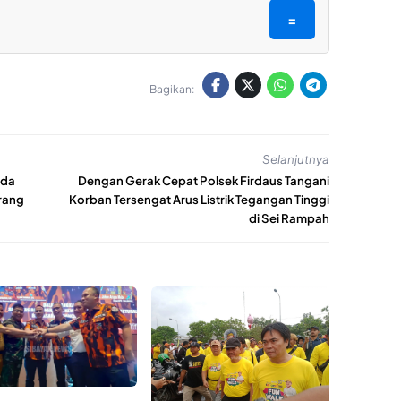
=
Bagikan:
Selanjutnya
ada
Dengan Gerak Cepat Polsek Firdaus Tangani
rang
Korban Tersengat Arus Listrik Tegangan Tinggi
di Sei Rampah