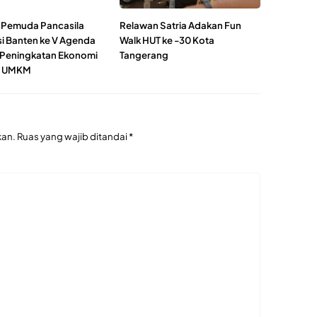
 Pemuda Pancasila
Relawan Satria Adakan Fun
si Banten ke V Agenda
Walk HUT ke -30 Kota
Peningkatan Ekonomi
Tangerang
i UMKM
kan.
Ruas yang wajib ditandai
*