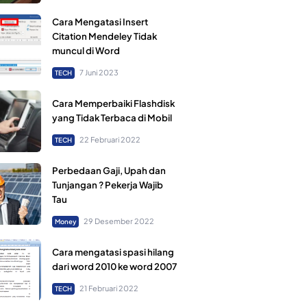
Cara Mengatasi Insert
Citation Mendeley Tidak
muncul di Word
7 Juni 2023
TECH
Cara Memperbaiki Flashdisk
yang Tidak Terbaca di Mobil
22 Februari 2022
TECH
Perbedaan Gaji, Upah dan
Tunjangan ? Pekerja Wajib
Tau
29 Desember 2022
Money
Cara mengatasi spasi hilang
dari word 2010 ke word 2007
21 Februari 2022
TECH