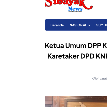
Beranda
NASIONAL
SUMU
Ketua Umum DPP K
Karetaker DPD KNP
Oleh
Janr