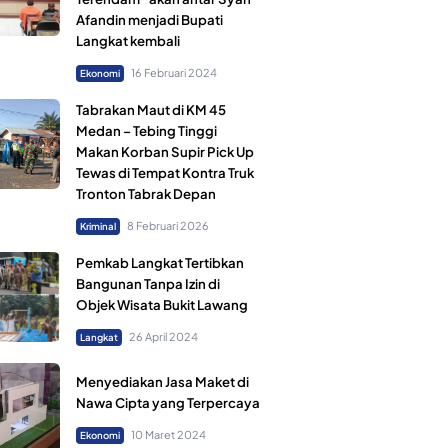
Afandin menjadi Bupati
Langkat kembali
16 Februari 2024
Ekonomi
Tabrakan Maut di KM 45
Medan – Tebing Tinggi
Makan Korban Supir Pick Up
Tewas di Tempat Kontra Truk
Tronton Tabrak Depan
8 Februari 2026
Kriminal
Pemkab Langkat Tertibkan
Bangunan Tanpa Izin di
Objek Wisata Bukit Lawang
26 April 2024
Langkat
Menyediakan Jasa Maket di
Nawa Cipta yang Terpercaya
10 Maret 2024
Ekonomi