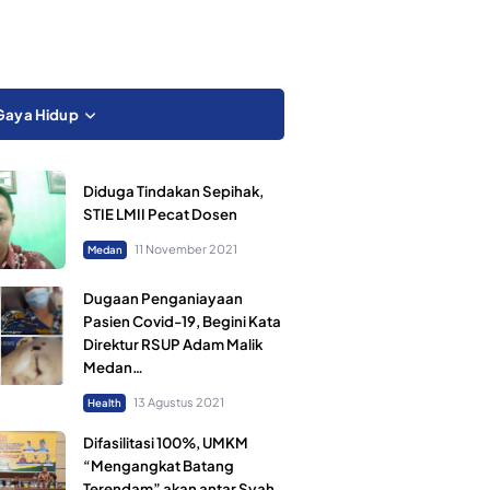
Gaya Hidup
Diduga Tindakan Sepihak,
STIE LMII Pecat Dosen
11 November 2021
Medan
Dugaan Penganiayaan
Pasien Covid-19, Begini Kata
Direktur RSUP Adam Malik
Medan…
13 Agustus 2021
Health
Difasilitasi 100%, UMKM
“Mengangkat Batang
Terendam” akan antar Syah