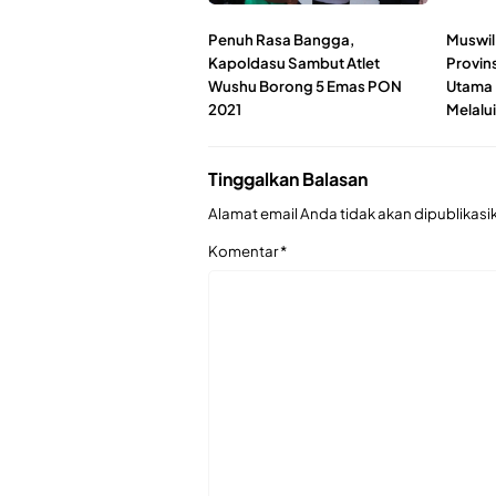
Penuh Rasa Bangga,
Muswil
Kapoldasu Sambut Atlet
Provin
Wushu Borong 5 Emas PON
Utama 
2021
Melalu
Tinggalkan Balasan
Alamat email Anda tidak akan dipublikasi
Komentar
*