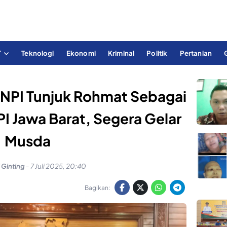
T
Teknologi
Ekonomi
Kriminal
Politik
Pertanian
NPI Tunjuk Rohmat Sebagai
I Jawa Barat, Segera Gelar
Musda
i Ginting
-
7 Juli 2025, 20:40
Bagikan: