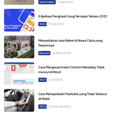
17 April 2023
ADVETORIAL
5 Aplikasi Penghasil Uang Tercepat Terbaru 2022
13 Juni 2022
TECH
Menyediakan Jasa Maket di Nawa Cipta yang
Terpercaya
10 Maret 2024
Ekonomi
Cara Mengatasi Insert Citation Mendeley Tidak
muncul di Word
7 Juni 2023
TECH
Cara Memperbaiki Flashdisk yang Tidak Terbaca
di Mobil
22 Februari 2022
TECH