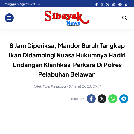
Skip
Minggu, 9 Agustus 2026
to
content
8 Jam Diperiksa, Mandor Buruh Tangkap
Ikan Didampingi Kuasa Hukumnya Hadiri
Undangan Klarifikasi Perkara Di Polres
Pelabuhan Belawan
Oleh
Yoel Pasaribu
-
9 Maret 2023, 09:11
Bagikan: