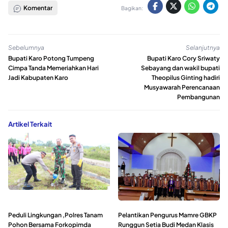
Komentar
Bagikan:
Sebelumnya
Selanjutnya
Bupati Karo Potong Tumpeng
Bupati Karo Cory Sriwaty
Cimpa Tanda Memeriahkan Hari
Sebayang dan wakil bupati
Jadi Kabupaten Karo
Theopilus Ginting hadiri
Musyawarah Perencanaan
Pembangunan
Artikel Terkait
Peduli Lingkungan ,Polres Tanam
Pelantikan Pengurus Mamre GBKP
Pohon Bersama Forkopimda
Runggun Setia Budi Medan Klasis