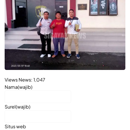
Views News:
1,047
Nama
(wajib)
Surel
(wajib)
Situs web