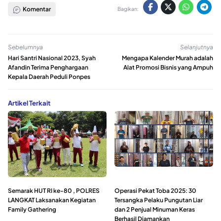
Komentar
Bagikan:
Sebelumnya
Selanjutnya
Hari Santri Nasional 2023, Syah
Mengapa Kalender Murah adalah
Afandin Terima Penghargaan
Alat Promosi Bisnis yang Ampuh
Kepala Daerah Peduli Ponpes
Artikel Terkait
Semarak HUT RI ke-80 , POLRES
Operasi Pekat Toba 2025: 30
LANGKAT Laksanakan Kegiatan
Tersangka Pelaku Pungutan Liar
Family Gathering
dan 2 Penjual Minuman Keras
Berhasil Diamankan