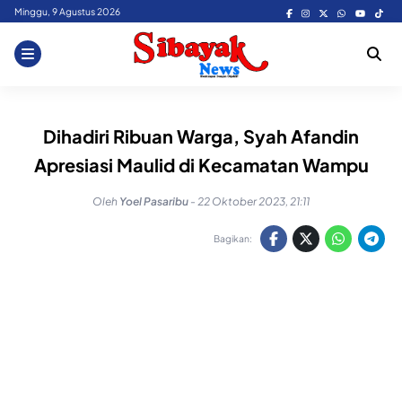
Skip
Minggu, 9 Agustus 2026
to
content
Dihadiri Ribuan Warga, Syah Afandin
Apresiasi Maulid di Kecamatan Wampu
Oleh
Yoel Pasaribu
-
22 Oktober 2023, 21:11
Bagikan: