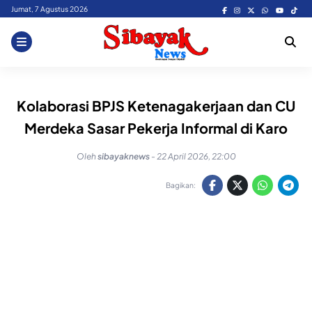
Skip
Jumat, 7 Agustus 2026
to
content
Kolaborasi BPJS Ketenagakerjaan dan CU
Merdeka Sasar Pekerja Informal di Karo
Oleh
sibayaknews
-
22 April 2026, 22:00
Bagikan: