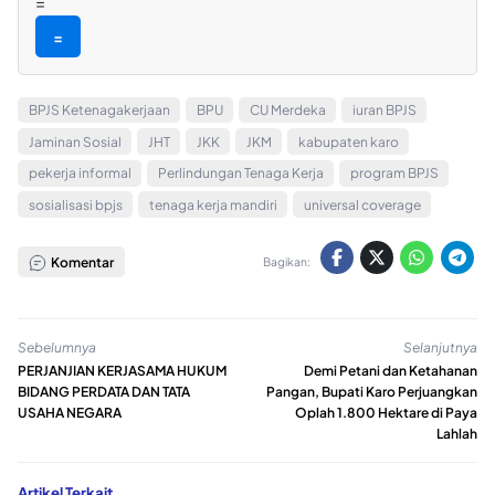
=
=
BPJS Ketenagakerjaan
BPU
CU Merdeka
iuran BPJS
Jaminan Sosial
JHT
JKK
JKM
kabupaten karo
pekerja informal
Perlindungan Tenaga Kerja
program BPJS
sosialisasi bpjs
tenaga kerja mandiri
universal coverage
Komentar
Bagikan:
Sebelumnya
Selanjutnya
PERJANJIAN KERJASAMA HUKUM
Demi Petani dan Ketahanan
BIDANG PERDATA DAN TATA
Pangan, Bupati Karo Perjuangkan
USAHA NEGARA
Oplah 1.800 Hektare di Paya
Lahlah
Artikel Terkait