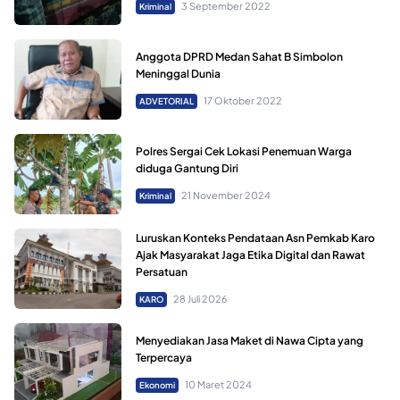
3 September 2022
Kriminal
Anggota DPRD Medan Sahat B Simbolon
Meninggal Dunia
17 Oktober 2022
ADVETORIAL
Polres Sergai Cek Lokasi Penemuan Warga
diduga Gantung Diri
21 November 2024
Kriminal
Luruskan Konteks Pendataan Asn Pemkab Karo
Ajak Masyarakat Jaga Etika Digital dan Rawat
Persatuan
28 Juli 2026
KARO
Menyediakan Jasa Maket di Nawa Cipta yang
Terpercaya
10 Maret 2024
Ekonomi