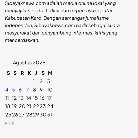
Sibayaknews.com adalah media online lokal yang
menyajikan berita terkini dan terpercaya seputar
Kabupaten Karo. Dengan semangat jurnalisme
independen, Sibayaknews.com hadir sebagai suara
masyarakat dan penyambung informasi kritis yang
mencerdaskan.
Agustus 2026
S
S
R
K
J
S
M
1
2
3
4
5
6
7
8
9
10
11
12
13
14
15
16
17
18
19
20
21
22
23
24
25
26
27
28
29
30
31
« Jul