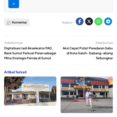
=
Komentar
Bagikan:
Sebelumnya
Selanjutnya
Digitalisasi Jadi Akselerator PAD,
Aksi Cepat Polisi! Peredaran Sabu
Bank Sumut Perkuat Peran sebagai
di Kuta Galoh–Siabang-abang
Mitra Strategis Pemda di Sumut
Terbongkar
Artikel Terkait