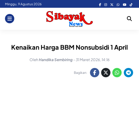
Skip
Minggu, 9 Agustus 2026
to
content
Kenaikan Harga BBM Nonsubsidi 1 April
Oleh
Handika Sembiring
-
31 Maret 2026, 14:16
Bagikan: