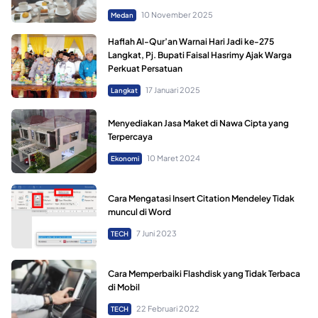
10 November 2025
Medan
Haflah Al-Qur’an Warnai Hari Jadi ke-275
Langkat, Pj. Bupati Faisal Hasrimy Ajak Warga
Perkuat Persatuan
17 Januari 2025
Langkat
Menyediakan Jasa Maket di Nawa Cipta yang
Terpercaya
10 Maret 2024
Ekonomi
Cara Mengatasi Insert Citation Mendeley Tidak
muncul di Word
7 Juni 2023
TECH
Cara Memperbaiki Flashdisk yang Tidak Terbaca
di Mobil
22 Februari 2022
TECH