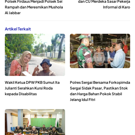
Polsek Firdaus Menjadi Polsek Sei
dan CU Merdeka Sasar Pekerja
Rampah dan Meresmikan Mushola
Informal di Karo
Al Jabbar
Artikel Terkait
Wakil Ketua DPW PKB Sumut Ita
Polres Sergai Bersama Forkopimda
Julianti Serahkan Kursi Roda
Sergai Sidak Pasar, Pastikan Stok
kepada Disabilitas
dan Harga Bahan Pokok Stabil
Jelang Idul Fitri