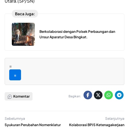
Utara.(SP/SN)
Baca Juga:
Berkolaborasi dengan Polsek Perbaungan dan
Unsur Aparatur Desa Bingkat.
=
=
Komentar
Bagikan:
Sebelumnya
Selanjutnya
Syukuran Perubahan Nomenklatur
Kolaborasi BPJS Ketenagakerjaan