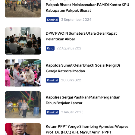
Pakpak Bharat Melaksanakan PAM Di Kantor KPU
Kabupaten Pakpak Bharat
3 September 2024
Kriminal
DPW PWOIN Sumatera Utara Gelar Rapat
Pelantikan Akbar
22 Agustus 2021
Karo
Kapolda Sumut Gelar Bhakti Sosial Religi Di
Gereja Katedral Medan
20 Juni 2022
Kriminal
Kapolres Sergai Pastikan Malam Pergantian
Tahun Berjalan Lancar
2 Januari 2025
Kriminal
Ketum PPPT Yonge Sihombing Apresiasi Wapres
Prof. Dr. (H.C.) K.H. Ma’ruf Amin: PPPT