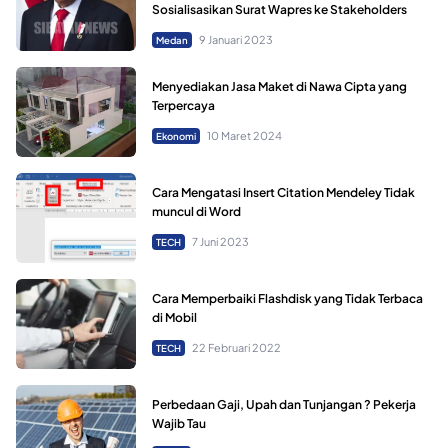
Sosialisasikan Surat Wapres ke Stakeholders
9 Januari 2023
Medan
Menyediakan Jasa Maket di Nawa Cipta yang
Terpercaya
10 Maret 2024
Ekonomi
Cara Mengatasi Insert Citation Mendeley Tidak
muncul di Word
7 Juni 2023
TECH
Cara Memperbaiki Flashdisk yang Tidak Terbaca
di Mobil
22 Februari 2022
TECH
Perbedaan Gaji, Upah dan Tunjangan ? Pekerja
Wajib Tau