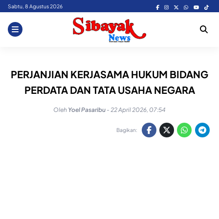
Skip
Sabtu, 8 Agustus 2026
to
content
PERJANJIAN KERJASAMA HUKUM BIDANG
PERDATA DAN TATA USAHA NEGARA
Oleh
Yoel Pasaribu
-
22 April 2026, 07:54
Bagikan: