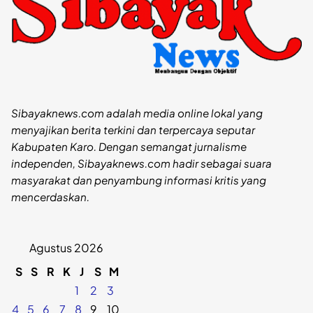
Sibayaknews.com adalah media online lokal yang
menyajikan berita terkini dan terpercaya seputar
Kabupaten Karo. Dengan semangat jurnalisme
independen, Sibayaknews.com hadir sebagai suara
masyarakat dan penyambung informasi kritis yang
mencerdaskan.
Agustus 2026
S
S
R
K
J
S
M
1
2
3
4
5
6
7
8
9
10