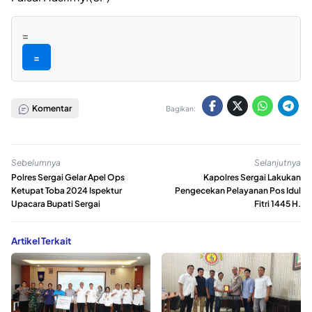
=
=
Komentar
Bagikan:
Sebelumnya
Selanjutnya
Polres Sergai Gelar Apel Ops
Kapolres Sergai Lakukan
Ketupat Toba 2024 Ispektur
Pengecekan Pelayanan Pos Idul
Upacara Bupati Sergai
Fitri 1445 H.
Artikel Terkait