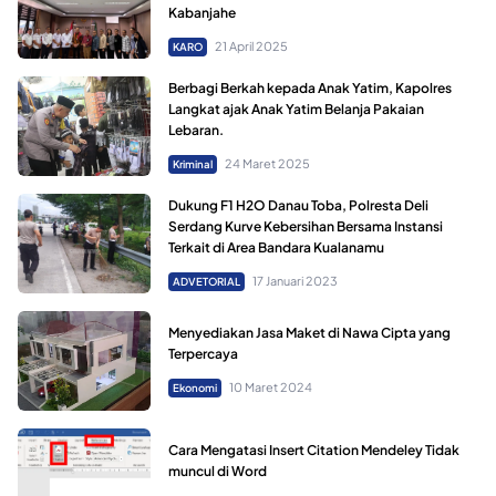
Kabanjahe
21 April 2025
KARO
Berbagi Berkah kepada Anak Yatim, Kapolres
Langkat ajak Anak Yatim Belanja Pakaian
Lebaran.
24 Maret 2025
Kriminal
Dukung F1 H2O Danau Toba, Polresta Deli
Serdang Kurve Kebersihan Bersama Instansi
Terkait di Area Bandara Kualanamu
17 Januari 2023
ADVETORIAL
Menyediakan Jasa Maket di Nawa Cipta yang
Terpercaya
10 Maret 2024
Ekonomi
Cara Mengatasi Insert Citation Mendeley Tidak
muncul di Word