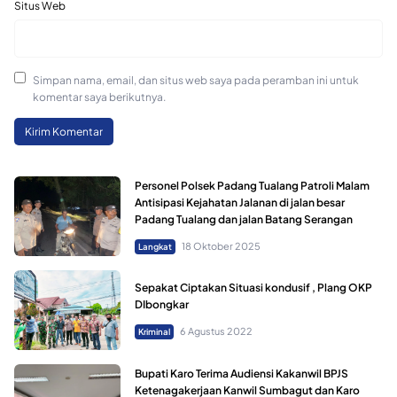
Situs Web
Simpan nama, email, dan situs web saya pada peramban ini untuk
komentar saya berikutnya.
Personel Polsek Padang Tualang Patroli Malam
Antisipasi Kejahatan Jalanan di jalan besar
Padang Tualang dan jalan Batang Serangan
18 Oktober 2025
Langkat
Sepakat Ciptakan Situasi kondusif , Plang OKP
DIbongkar
6 Agustus 2022
Kriminal
Bupati Karo Terima Audiensi Kakanwil BPJS
Ketenagakerjaan Kanwil Sumbagut dan Karo