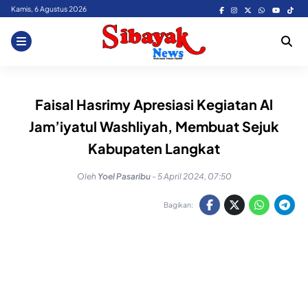
Skip
Kamis, 6 Agustus 2026
to
content
Faisal Hasrimy Apresiasi Kegiatan Al
Jam’iyatul Washliyah, Membuat Sejuk
Kabupaten Langkat
Oleh
Yoel Pasaribu
-
5 April 2024, 07:50
Bagikan: