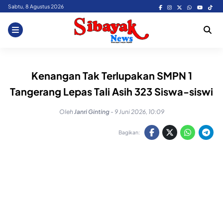
Skip
Sabtu, 8 Agustus 2026
to
content
Kenangan Tak Terlupakan SMPN 1
Tangerang Lepas Tali Asih 323 Siswa-siswi
Oleh
Janri Ginting
-
9 Juni 2026, 10:09
Bagikan: