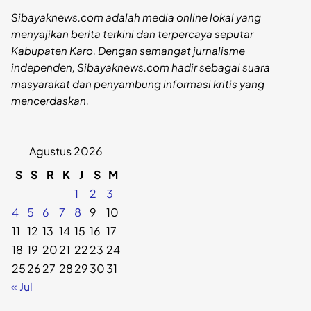
Sibayaknews.com adalah media online lokal yang
menyajikan berita terkini dan terpercaya seputar
Kabupaten Karo. Dengan semangat jurnalisme
independen, Sibayaknews.com hadir sebagai suara
masyarakat dan penyambung informasi kritis yang
mencerdaskan.
Agustus 2026
S
S
R
K
J
S
M
1
2
3
4
5
6
7
8
9
10
11
12
13
14
15
16
17
18
19
20
21
22
23
24
25
26
27
28
29
30
31
« Jul