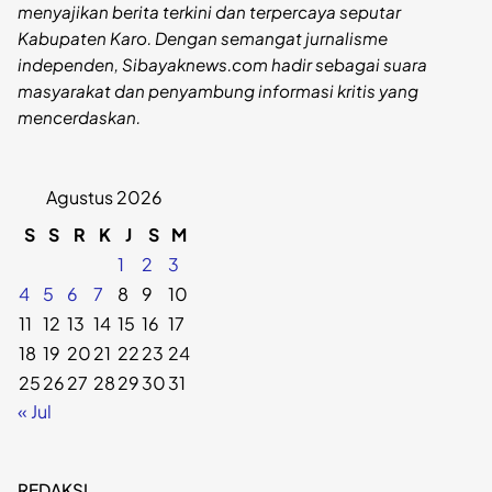
menyajikan berita terkini dan terpercaya seputar
Kabupaten Karo. Dengan semangat jurnalisme
independen, Sibayaknews.com hadir sebagai suara
masyarakat dan penyambung informasi kritis yang
mencerdaskan.
Agustus 2026
S
S
R
K
J
S
M
1
2
3
4
5
6
7
8
9
10
11
12
13
14
15
16
17
18
19
20
21
22
23
24
25
26
27
28
29
30
31
« Jul
REDAKSI