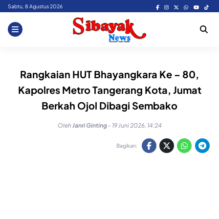
Skip
Sabtu, 8 Agustus 2026
to
content
Rangkaian HUT Bhayangkara Ke – 80,
Kapolres Metro Tangerang Kota, Jumat
Berkah Ojol Dibagi Sembako
Oleh
Janri Ginting
-
19 Juni 2026, 14:24
Bagikan: