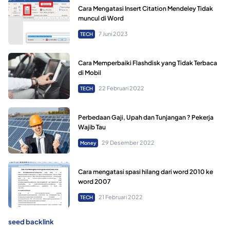
Cara Mengatasi Insert Citation Mendeley Tidak
muncul di Word
7 Juni 2023
TECH
Cara Memperbaiki Flashdisk yang Tidak Terbaca
di Mobil
22 Februari 2022
TECH
Perbedaan Gaji, Upah dan Tunjangan ? Pekerja
Wajib Tau
29 Desember 2022
Money
Cara mengatasi spasi hilang dari word 2010 ke
word 2007
21 Februari 2022
TECH
seed backlink