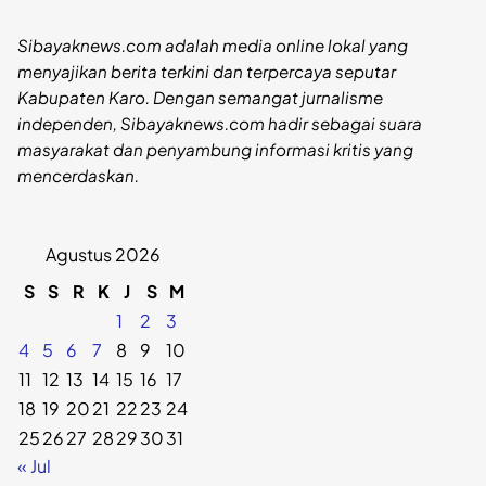
Sibayaknews.com adalah media online lokal yang
menyajikan berita terkini dan terpercaya seputar
Kabupaten Karo. Dengan semangat jurnalisme
independen, Sibayaknews.com hadir sebagai suara
masyarakat dan penyambung informasi kritis yang
mencerdaskan.
Agustus 2026
S
S
R
K
J
S
M
1
2
3
4
5
6
7
8
9
10
11
12
13
14
15
16
17
18
19
20
21
22
23
24
25
26
27
28
29
30
31
« Jul