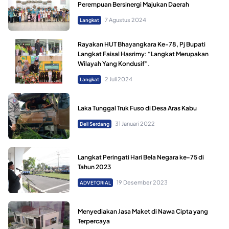
Perempuan Bersinergi Majukan Daerah
7 Agustus 2024
Langkat
Rayakan HUT Bhayangkara Ke-78, Pj Bupati
Langkat Faisal Hasrimy: “Langkat Merupakan
Wilayah Yang Kondusif”.
2 Juli 2024
Langkat
Laka Tunggal Truk Fuso di Desa Aras Kabu
31 Januari 2022
Deli Serdang
Langkat Peringati Hari Bela Negara ke-75 di
Tahun 2023
19 Desember 2023
ADVETORIAL
Menyediakan Jasa Maket di Nawa Cipta yang
Terpercaya