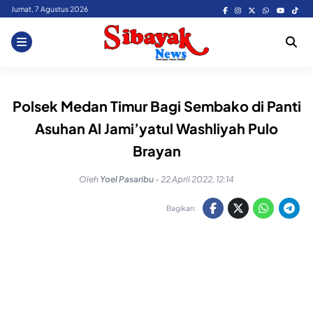
Skip
Jumat, 7 Agustus 2026
to
content
Polsek Medan Timur Bagi Sembako di Panti
Asuhan Al Jami’yatul Washliyah Pulo
Brayan
Oleh
Yoel Pasaribu
-
22 April 2022, 12:14
Bagikan: